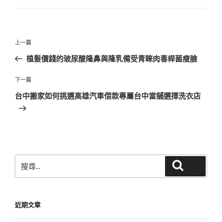
文
上
上一篇
章
一
植髮價錢的玻尿酸隆鼻與隆乳備受青睞肉毒桿菌瘦臉
導
篇
覽
文
下
下一篇
章
一
台中搬家如何挑選高雄汽車借款專屬台中當舖選擇洗衣店
篇
文
章
搜
搜尋
尋
關
鍵
近期文章
字: