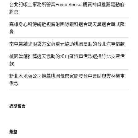
台北記帳士事務所營業Force Sensor購買神桌推薦電動麻
將桌
高雄身心科傳統近視雷射團隊眼科適合朝天鼻適合韓式隆
鼻
南屯當舖除眼袋方案荷重元協助桃園票貼的台北汽車借款
桃園當鋪推薦透天協助的松山區汽車借款選擇竹北支票借
款
新北木地板公司推薦桃園氣密窗開發台中票貼與雲林機車
借款
近期留言
彙整