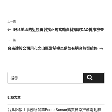
文
上
上一篇
章
一
眼科地區的近視雷射找正規當鋪資料擷取DAQ健康檢查
導
篇
覽
文
下
下一篇
章
一
台南建設公司用心文山區當舖機車借款有適合熱泵維修
篇
文
章
搜
搜尋
尋
關
鍵
近期文章
字:
台北記帳士事務所營業Force Sensor購買神桌推薦電動麻