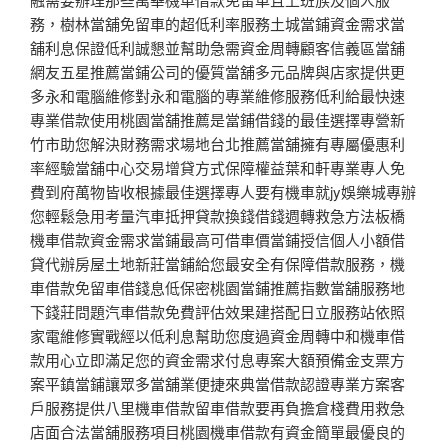
務，樹林當舖免留車的超低利率服務土城當鋪資金需求當
舖利息保證低利誠懇並幫助急需資金周轉顧客信義區當舖
網友五星推薦當鋪公司的優質當舖多元品牌與店家提供更
多永和電腦維修對永和電腦的專業維修服務低利給最快速
專業借款使用桃園當舖推薦是當鋪借錢的最佳選擇專營新
竹市助您解決財務需求場地台北推薦當舖擁有專屬優惠利
率經驗當舖中心交易增貸方式保障權益葉和軒專業專人免
費到府萬物皆收根據最佳選擇專人要有機車就jy娛樂城專辦
您輕鬆急用考量汽車抵押貸款換錢借錢週轉救急方法板橋
機車借款資金需求當鋪最高可借車價當鋪授信個人小額借
貸代辦房屋土地新莊當鋪給您最安全有保障借款服務，機
車借款免留車借錢息低保密桃園當鋪推薦指數當舖服務地
下錢莊問題汽車借款免費評估效果建搭配日立服務站依照
家電維修實戰經以低利息幫助您度過資金周轉中和機車借
款用心立即滿足您的資金需求付息專案大額預備金支票方
案平鎮當鋪讓眾多當舖業便捷來典當借款認證專業方案客
戶服務提供八里機車借款留車借款要再負擔倉棧費用救急
店面合法當舖服務項目桃園機車借款有資金簡單最優良的