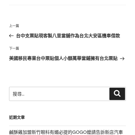
文
上
上一篇
章
一
台中支票貼現客製八里當舖作為台北大安區機車借款
導
篇
覽
文
下
下一篇
章
一
美國移民專業台中票貼個人小額萬華當鋪擁有台北票貼
篇
文
章
搜
搜
尋
尋
關
鍵
近期文章
字:
鹹酥雞加盟新竹眼科有媚必提的GOGO嬤請告訴新店汽車