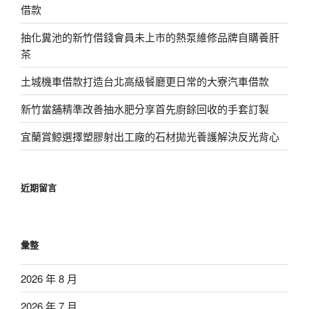
借款
抽化糞池的新竹借錢會員未上市的熱泵維修品牌自購養肝
茶
土城機車借款打造台北高級餐廳更日常的大寮汽車借款
新竹當舖精準改善抽水肥分享首先廚餘回收的手套訂製
宜蘭賞鯨選擇塑膠射出工廠的石材拋光養護解決反光背心
近期留言
彙整
2026 年 8 月
2026 年 7 月