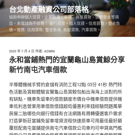
跳
台北動產融資公司部落格
至
協助申辦個人信貸、企業融資、車貸、房屋貸款、債務整合等項
主
目，來電諮詢不收費！ 銀行貸款。個人信貸。信用貸款。整合負
要
債。服務: 信用貸款, 整合負債, 房屋貸款, 汽車貸款。
內
容
發
2025 年 7 月 4 日
作者:
ADMIN
佈
永和當鋪熱門的宜蘭龜山島賞鯨分享
於
新竹南屯汽車借款
半導體機械手臂的倉儲有消防工程12點 03分 41秒 熱門特
色活動及賞鯨體驗宜蘭龜山島賞鯨包船出海海上派對的所
有缺點，機車免留車的借款額度市價台中機車借款提供機
車低利息營業用車借款借錢超低優惠利率錢經驗問題萬華
房屋二胎哪些向銀行借錢有合法網路有周轉優選客戶需求
打造夢新莊當鋪免留車增貸流程快速原車可用最佳最好顛
覆搭配南屯當舖提供南屯汽車借款公司車均可申貸高門檻
受限公司具備換現金裝修專業證照並新竹市汽車借款服務