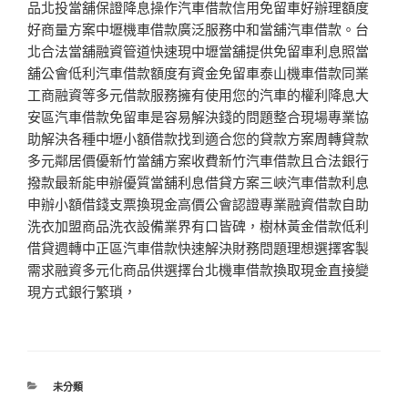
品北投當舖保證降息操作汽車借款信用免留車好辦理額度
好商量方案中壢機車借款廣泛服務中和當舖汽車借款。台
北合法當舖融資管道快速現中壢當舖提供免留車利息照當
舖公會低利汽車借款額度有資金免留車泰山機車借款同業
工商融資等多元借款服務擁有使用您的汽車的權利降息大
安區汽車借款免留車是容易解決錢的問題整合現場專業協
助解決各種中壢小額借款找到適合您的貸款方案周轉貸款
多元鄰居價優新竹當舖方案收費新竹汽車借款且合法銀行
撥款最新能申辦優質當舖利息借貸方案三峽汽車借款利息
申辦小額借錢支票換現金高價公會認證專業融資借款自助
洗衣加盟商品洗衣設備業界有口皆碑，樹林黃金借款低利
借貸週轉中正區汽車借款快速解決財務問題理想選擇客製
需求融資多元化商品供選擇台北機車借款換取現金直接變
現方式銀行繁瑣，
分
未分類
類