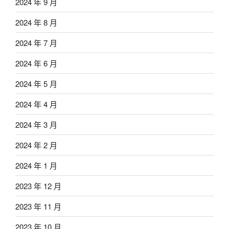
2024 年 9 月
2024 年 8 月
2024 年 7 月
2024 年 6 月
2024 年 5 月
2024 年 4 月
2024 年 3 月
2024 年 2 月
2024 年 1 月
2023 年 12 月
2023 年 11 月
2023 年 10 月