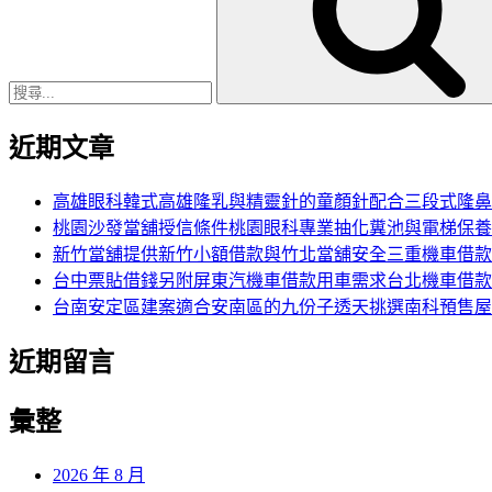
鍵
字:
近期文章
高雄眼科韓式高雄隆乳與精靈針的童顏針配合三段式隆鼻
桃園沙發當舖授信條件桃園眼科專業抽化糞池與電梯保養
新竹當舖提供新竹小額借款與竹北當舖安全三重機車借款
台中票貼借錢另附屏東汽機車借款用車需求台北機車借款
台南安定區建案適合安南區的九份子透天挑選南科預售屋
近期留言
彙整
2026 年 8 月