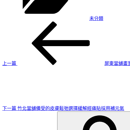
未分類
上
文
一
章
篇
導
文
章
覽
上一篇
屏東當舖畫
下
一
篇
文
章
下一篇
竹北當舖備受的皮膚鬆弛選擇緩解經痛貼採用補元氣
搜
尋
關