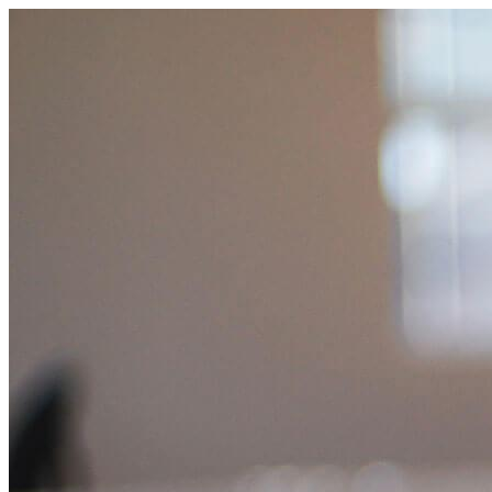
跳
至
主
要
內
容