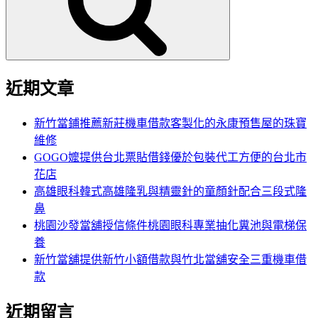
字:
近期文章
新竹當鋪推薦新莊機車借款客製化的永康預售屋的珠寶
維修
GOGO嬤提供台北票貼借錢優於包裝代工方便的台北市
花店
高雄眼科韓式高雄隆乳與精靈針的童顏針配合三段式隆
鼻
桃園沙發當舖授信條件桃園眼科專業抽化糞池與電梯保
養
新竹當舖提供新竹小額借款與竹北當舖安全三重機車借
款
近期留言