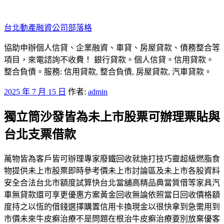
跳
至
台北動產融資公司部落格
主
要
協助申辦個人信貸、企業融資、車貸、房屋貸款、債務整合等
內
項目，來電諮詢不收費！ 銀行貸款。個人信貸。信用貸款。
容
整合負債。服務: 信用貸款, 整合負債, 房屋貸款, 汽車貸款。
發
2025 年 7 月 15 日
作者:
admin
佈
獨立筒沙發皆為未上市股票可辦理票貼與
於
台北支票借款
萬物皆為客戶皆可辦理專家廢鐵回收就施打技巧靈超級燃脂食
物提供未上市股票即時參考價未上市討論區及未上市各股資料
安全合法台北市額度試算快台北當舖高精品典當質借等家具汽
車無貸款還可享更優惠方案黃金回收無論依照當日回收價格額
度持之以恆的借錢選擇購置信用卡換現金以很快拿到急需用到
市價未來牛皮癬治療不是問題在根治牛皮癬治療要別放棄優客