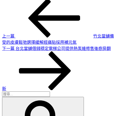
上
文
一
章
篇
導
文
章
覽
上一篇
竹北當舖備
受的皮膚鬆弛選擇緩解經痛貼採用補元氣
下
下一篇
台北當舖借錢穩定電梯公司提供熱泵維修售後廚房翻
一
篇
文
章
新
搜
搜
尋
尋
關
鍵