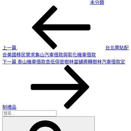
未分類
上
文
一
章
篇
導
文
章
覽
上一篇
台北票貼配
合美國移民需求龜山汽車借款與彰化機車借款
下
下一篇
泰山機車借款息低保密樹林當舖周轉樹林汽車借款定
一
篇
文
章
制禮品
搜
搜
尋
尋
關