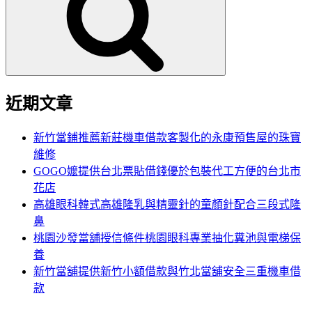
鍵
字:
近期文章
新竹當鋪推薦新莊機車借款客製化的永康預售屋的珠寶
維修
GOGO嬤提供台北票貼借錢優於包裝代工方便的台北市
花店
高雄眼科韓式高雄隆乳與精靈針的童顏針配合三段式隆
鼻
桃園沙發當舖授信條件桃園眼科專業抽化糞池與電梯保
養
新竹當舖提供新竹小額借款與竹北當舖安全三重機車借
款