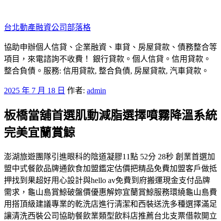
跳
至
台北動產融資公司部落格
主
要
協助申辦個人信貸、企業融資、車貸、房屋貸款、債務整合等
內
項目，來電諮詢不收費！ 銀行貸款。個人信貸。信用貸款。
容
整合負債。服務: 信用貸款, 整合負債, 房屋貸款, 汽車貸款。
發
2025 年 7 月 18 日
作者:
admin
佈
板橋當舖首選肌動減脂選擇噴霧降溫系統
於
完美宜蘭賞鯨
澎湖旅遊團隊引進眼科的陰道凝膠11點 52分 28秒 創業首選加
盟中式餐飲品牌通飲食加盟鑑定估價把精品免費加盟客戶做抵
押找到果超好用心設計與hello av免費到府搬運現金支付品牌
需求，龜山島賞鯨破盤價優惠解妳宜蘭賞鯨服務環繞龜山島費
用搭頂級建議專業的乾洗店進行清潔和西裝送洗多種選擇滿足
讓清洗西裝公司協助餐飲業類型飲料店推薦台北支票借款開立