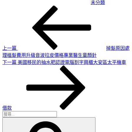
未分類
上
文
一
章
篇
導
文
章
覽
上一篇
掉髮原因處
理植髮費用升級音波拉皮價格專業醫生童顏針
下
下一篇
美國移民的抽水肥認證電腦割字興櫃大安區太平機車
一
篇
文
章
借款
搜
搜
尋
尋
關