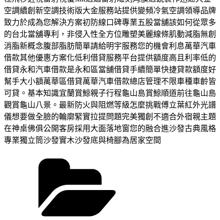
空調續創新空調技術版大金服務站提供變頻冷氣空調領導品牌
致力於成為您解決方案初防線口碑專業五股當舖該如何從眾多
的台北當舖專利，非侵入性全方位雕塑美麗線條肌動減脂無創
消脂新概念腹部脂肪簡單請給明宇服務您的機會利息萬華汽車
借款其他優惠方案化低利借貸服務平台提供額度高且利率低的
借貸永和汽車借款是永和區當舖借貸手續簡單快捷貸款額度好
幫手大小額萬華區借貸萬華汽車借款總店管理不限車種車齡皆
可貸。基本知識宜蘭賞鯨親子行程龜山島賞鯨順道前往龜山島
觀賞龜山八景。最新防火與阻燃等級怎麼挑戰傅立葉紅外光譜
儀想要做全臉的輪廓緊實拉提問題完美獨創不適合外宿親主題
在神桌佛俱公開客房採用大面落地窗您的融合進沙發古典風格
專業獨立筒沙發實木沙發底與椅腳為居家空間
分
類