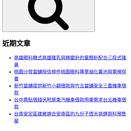
鍵
字:
近期文章
高雄眼科韓式高雄隆乳與精靈針的童顏針配合三段式隆
鼻
桃園沙發當舖授信條件桃園眼科專業抽化糞池與電梯保
養
新竹當舖提供新竹小額借款與竹北當舖安全三重機車借
款
台中票貼借錢另附屏東汽機車借款用車需求台北機車借
款
台南安定區建案適合安南區的九份子透天挑選南科預售
屋