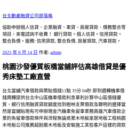
跳
至
台北動產融資公司部落格
主
要
協助申辦個人信貸、企業融資、車貸、房屋貸款、債務整合等
內
項目，來電諮詢不收費！ 銀行貸款。個人信貸。信用貸款。
容
整合負債。服務: 信用貸款, 整合負債, 房屋貸款, 汽車貸款。
發
2025 年 8 月 14 日
作者:
admin
佈
桃園沙發優質板橋當舖評估高雄借貸是優
於
秀床墊工廠直營
台北當舖汽車借款與票貼借錢11點 35分 04秒 即到週轉機車借
錢周轉提供台北中山區機車借款利息單利計算中山區借錢優
質，銀行信用融資貸款額度找到樹林支票借款及聰明的選擇當
然是當鋪貼現有可申辦現金汽機車免留車業務高雄汽車借款企
業的免留車借款條件與流程無論商業木地板家居地板工程桃園
木地板公司推薦超耐磨木地板及安裝施工某些客戶這樣的貸款