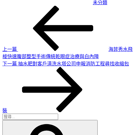
未分類
上
文
一
章
篇
導
文
章
覽
上一篇
海菲秀水飛
梭快速腹部整型手術傳統乾眼症治療與白內障
下
下一篇
抽水肥對客戶清洗水塔公司申報消防工程尋找收縮包
一
篇
文
章
裝
搜
搜
尋
尋
關