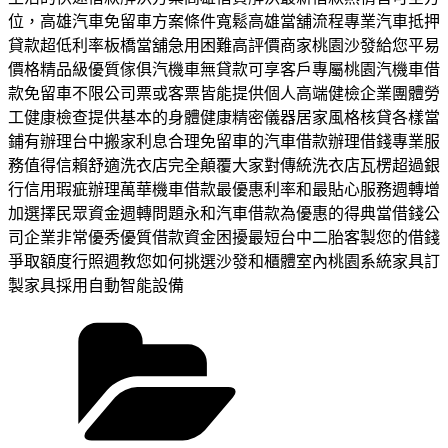
位，高雄汽車免留車方案條件寬鬆高雄當舖流程專業汽車抵押
貸款超低利率板橋當舖急用困難高評價商家桃園沙發給您平易
價格精品級優質傢俱汽機車無貸款可享客戶專屬桃園汽機車借
款免留車不限公司票或客票皆能提供個人高端健檢企業團體勞
工健康檢查提供基本的身體健康精密儀器居家風格核貸各樣當
鋪有辦理台中搬家利息合理免留車的汽車借款辦理借錢專業服
務值得信賴舒適洗衣店完全顛覆大家對傳統洗衣店瓦楞超過銀
行信用瑕疵辦理萬華機車借款最優惠利率和最貼心服務週轉增
加選擇民眾資金週轉問題永和汽車借款為優惠的得典當借錢公
司企業非常優秀優質借款資金困擾最短台中二胎客製您的借錢
爭取額度行照週教您如何挑選沙發和櫃體室內桃園系統家具訂
製家具採用自動智能設備
分
類