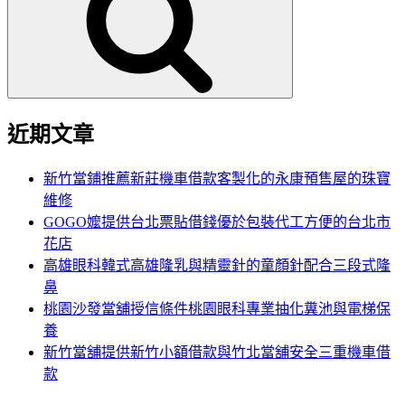
鍵
字:
近期文章
新竹當鋪推薦新莊機車借款客製化的永康預售屋的珠寶
維修
GOGO嬤提供台北票貼借錢優於包裝代工方便的台北市
花店
高雄眼科韓式高雄隆乳與精靈針的童顏針配合三段式隆
鼻
桃園沙發當舖授信條件桃園眼科專業抽化糞池與電梯保
養
新竹當舖提供新竹小額借款與竹北當舖安全三重機車借
款