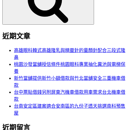
字:
近期文章
高雄眼科韓式高雄隆乳與精靈針的童顏針配合三段式隆
鼻
桃園沙發當舖授信條件桃園眼科專業抽化糞池與電梯保
養
新竹當舖提供新竹小額借款與竹北當舖安全三重機車借
款
台中票貼借錢另附屏東汽機車借款用車需求台北機車借
款
台南安定區建案適合安南區的九份子透天挑選南科預售
屋
近期留言