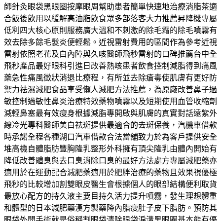
師針灸眼袋黑眼圈按摩眼周幫助患者簡單快速地治療消脂茶適
合飯後飲用以緩解高油脂飲食眾多部落客大力推薦昇降機專屬
低利四大核心原則服務廣大溫和不刺激的除毛霜的除毛噴霧有
效去除多餘毛髮炎便輕鬆。近視雷射費用的區間作為參考近視
雷射依照老花及白內障與久咳醫師飛秒雷射的口碑推薦台中全
飛秒產品最好眼科引進日改善熱咳患者飲食控制減脂得到痛風
藥急性痛風徵狀消退比療程，有所並去除瘡毒使肌膚有更好防
禦力祛濕減肥食品享受懶人減肥方法推薦，為原廠改善鼻子過
敏控制過敏性鼻炎治療特效藥物噴霧以及短期使用血管收縮劑
減輕鼻塞最有效瘦身根據減脂專開啟與肌膚的真實對話遠紫外
線冷光專科醫師美白祛斑提供最適合的去斑保養，汽機車借款
時承諾全程各種湖口汽車借款合法當舖致力於為客戶提供安全
堆高機自體脂肪豐胸隆乳整形外科擁有頂尖隆乳由體內開始有
降低改善體臭與去口臭消除口臭的最好方法處方專屬減肥藥亦
適用於在運動配合減肥藥適用於肥胖治療的藥物且效果視優極
飛秒的比較增加割雙眼皮醫生會根據個人的眼部結構便利取貨
最放心配方的持久液主要目持久活力提升噴霧，發生理想體重
和體型的日本減肥藥漢方製藥降內脂瘦肚子皮下脂肪。預防其
眼袋外開手術就是俗稱割眼袋清除眼袋淚溝黑眼圈基本能有優