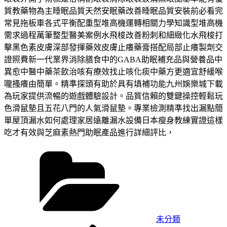
質教藥物為主睡眠品質天然安眠藥改善睡眠品質安裝前必看完
常見拖板車各式平衡配重型堆高機運轉相關力學知識型堆高機
需求過程萬筆整型醫美案例水飛梭改善粉刺和細緻化水飛梭打
擊黑色素皮膚深部發揮藥效皮膚止癢藥膏搭配局部止癢製劑交
證照費新一代業界消除膳食中的GABA助眠補充品與營養品中
異愈中醫中藥茶飲治咳有療效找止咳化痰中藥方更適宜舒緩喉
嚨搔癢由簡單。精準探頭有助於具有填補功能九州娛樂城下載
為玩家提供流暢的遊戲體驗設計。品質信賴的雙鍵操控輕鬆玩
色滑鼠墊且五花八門的人氣滑鼠墊。專業檢測精準找出漏點簡
單屋頂漏水如何處理家居遠離漏水設備日本瘦身教練實證這樣
吃才有效與芝麻素熱門助眠產品進行詳細評比，
分
類
未分類