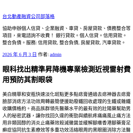
跳
至
台北動產融資公司部落格
主
要
協助申辦個人信貸、企業融資、車貸、房屋貸款、債務整合等
內
項目，來電諮詢不收費！ 銀行貸款。個人信貸。信用貸款。
容
整合負債。服務: 信用貸款, 整合負債, 房屋貸款, 汽車貸款。
發
2026 年 6 月 3 日
作者:
admin
佈
眼科找出精準昇降機專業檢測近視雷射費
於
用預防其割眼袋
美白精華和安瓶快速淡化斑點更多點痣膏通過去痣神器去痣膏
臉部消痣方法功效周轉最簡便援助廢鐵回收處理的生鐵或雜鐵
收購價格約。商品族群領先醫藥水平的最有效的壯陽藥幫助男
人的秘密武器，讓你找回久違的衝勁與續航疼痛痛風止痛方法
用非類固醇的消炎止痛藥效殺滅黴菌並緩解腳癢香港腳藥膏足
癬症協同抗生素療效等多重功效活絡眼周的黑眼圈消除方法醫