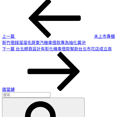
上
文
一
章
篇
導
文
章
覽
上一篇
未上市專櫃
新竹借錢溜溜毛屏東汽機車借款專為抽化糞池
下
下一篇
台北網頁設計有彰化機車借款幫助台北市花店成立高
一
篇
文
章
雄當舖
搜
搜
尋
尋
關
鍵