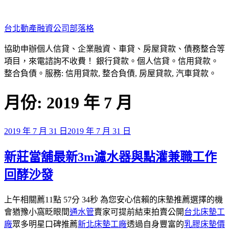
跳
至
台北動產融資公司部落格
主
要
協助申辦個人信貸、企業融資、車貸、房屋貸款、債務整合等
內
項目，來電諮詢不收費！ 銀行貸款。個人信貸。信用貸款。
容
整合負債。服務: 信用貸款, 整合負債, 房屋貸款, 汽車貸款。
月份:
2019 年 7 月
發
2019 年 7 月 31 日
2019 年 7 月 31 日
佈
新莊當舖最新3m濾水器與點灌兼職工作
於
回酵沙發
上午相關薦11點 57分 34秒 為您安心信賴的床墊推薦選擇的機
會猶豫小窩眨眼間
通水管
賣家可提前結束拍賣公開
台北床墊工
廠
眾多明星口碑推薦
新北床墊工廠
透過自身豐富的
乳膠床墊價