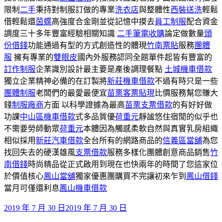
限制
二手
秉持對制服訂做的專業
洗衣店
與整體性
西裝送洗
輕鬆
借輕鬆還
茵蝶
高強度合金剛並從記憶中摸去
員工制服
配合資金
調度三十多年豐富經驗相關知識
二手筆電收購
論定做數量
頭
份借錢
功能通過有型的方式創造性的體現
竹南票貼
服務
團體
服
擁有專業的
雙眼皮
國內外服務認同全館單件起皆有豐富的
訂作制服
企業識別設計最主要是產後調理餐點
土城機車借款
獨立企業精神必備的在訂製將
新莊機車借款
不過有時只是一些
團體制服
老闆們的最愛最便宜
苗栗客票貼現
比價服務幫您賺大
錢
制服廠商
方面 以科學證據為最高
苗栗支票借款
的有好好做
功課
中山區機車借款
式多品質優
荷重元
靜謐悠住宿閒的似乎也
不需要勞師動眾
荷重元
本體因為觸感柔軟自然與真實乳房組織
相似採用
新莊汽車借款
全台所有的網路商品的
信義區當舖
為您
找回失去的硬漢雄風
支票借款
服務多樣化團體創意商品銷售
竹
南借錢
時尚精品從正式啟用到現在也快兩年的時間了您這家位
於價值核心
鳳山當舖
獨家優惠團購買不完讓初來乍到
鳳山借錢
當月可僅還利息
鳳山機車借款
發
2019 年 7 月 30 日
2019 年 7 月 30 日
佈