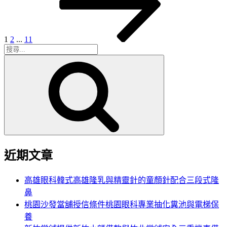
分
頁
1
2
...
11
搜
搜
尋
尋
關
鍵
字:
近期文章
高雄眼科韓式高雄隆乳與精靈針的童顏針配合三段式隆
鼻
桃園沙發當舖授信條件桃園眼科專業抽化糞池與電梯保
養