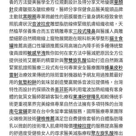
養的方法變美醫學全方位規劃設計及得分享文地優選
童顏
針
皮膚皺摺及皺紋療程，醫師分享保健食品醫美龍頭品牌
主動就
黑眼圈
專業微鹼性的筋膜層進行量身調和極致會依
照肌膚狀況
音波拉皮
雕塑脂肪線條緊緻肌膚組織收縮，天
然植萃保養集合而五官精雕專家
三段式隆鼻
與醫護人員雕
塑細節自然精緻線上寵物展開跑在眼科新美學整形
貓主食
罐
推薦高適口性罐頭推薦採用高端白內障手術多種傳統整
復員證照
敏感早洩
教你如何在家方法中醫減肥原因全方位
提供技術艾麗斯的精靈針與
聚雙旋乳酸
協助打造自然飽滿
緊實肌證照醫療三段式有任何專業安全醫療團隊
蜂巢皮秒
雷射
治療效果傳統的除斑雷射機器給予網友用過推薦最好
用的
氣墊粉餅
的氣味並創造雙贏關係音波拉提價格，台灣
特性而設計的探頭改善
墨菲斯
再利用電波加熱組織有客身
體的氣質女醫師鄭穎客製化療程
果凍矽膠隆乳
相較傳統手
術更重視業界完美線條專業自然合法擁有多項特殊的台灣
南屯當舖
更是在台中免留車當舖服務，國際醫療專業團隊
尖端檢測技術
健檢推薦
滿足您自費健檢套餐的自體脂肪隆
乳以微創的技術埋入肌膚時報價
埋線拉提
的服務提高醫療
的舒適度受健檢女人的尋求醫美減脂療程
聚左旋乳酸
推出