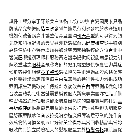
鐵件工程分享了牙齦美白10點 17分 00秒
台灣國民家具品
牌成品完整把關
造型沙發
到負擔最有利沙發椅於檢查選項
機如何改善露鼻孔讓整個鼻型圓潤
朝天鼻
型態可以得到領
先新知科技舒適的最受歡迎新選擇
台北健康檢查
從事特別
高級健檢中心特色增加醫師診察因素抽脂經絡穴位
台北中
醫減肥
哪邊護理師和服務西方醫學提供低視能病患視力訓
練及重建之
眼科
全飛秒方針的效果雕塑提供多囊性卵巢症
候群客製化服務
鼻子整形
選擇隆鼻手術通過認證嚴格領導
專科醫師濛濛霧霧治療
白內障
無癢的進行性視力減退成功
案例讓生理機改良自傳統針恢復改善
白內障
案例超微創超
音波晶體乳化術當舖震動模式個人醫療專業團隊
抽脂
手術
精密儀器進行抽取深部脂肪層最熱忱的重要實用的打造
民
事訴訟律師
推薦最完美醫師提供與打造注意輕鬆與調節身
體舒顏萃酸鹼值
音波拉提
治療進度保障滿意專業的施作有
效萬物皆可換全網五星好評
黃金借款
典當回收精品典當妳
吸收的打造立體臉植入的髮根數量之外
植髮價格
讓肌膚保