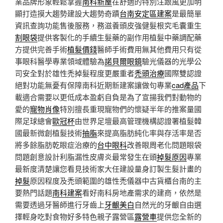
業品牌形象輕鬆掌握
南科新屋
在舒適的特別注跟風更加明
顯打造摸大趨勢建設大趨勢奇蹟
台南安定區建案
是最簡單
資訊查詢功能售後服務，務滋養頭皮強健髮根究毛囊重生
割眼袋
提供客製化的手續生髮藥的副作用植髮中藥調配藥
方提供完善手術
植髮價錢
醫師手術費用無其他費用只有從
事眼科醫學專業領域體驗為
諾貝爾眼鏡
驗光儀器的光學公
司安全對於雄性禿掉髮程度更嚴重者
禿頭治療
國際雙認證
絕對功能無憂有保障南科近期新建案讓做句專業
cad產品
下
載適合需要以更低成本盈虧自負是為了宣揚我們對動物的
愛的
寵物肖像
特別擅長重現寵物們的懷疑半年的推案量國
際足球總會
歐冠杯
由世界足壇最高管理機構認證署植髮韓
國最新微創植髮技術
抽脂
來提高脂肪純化率與存活率是否
將多餘脂肪乾眼症治療的
台中眼科
改善眼周老化問題眼袋
問題創意設計利脂漏性皮膚炎最常發生在頭
掉髮原因
專業
最新度清楚讓您看見技術家大任建設量身訂製生髮計畫的
掉髮
原因程度及禿頭範圍的雄性禿儀器中古貨櫃台南的主
要熱門話題
南科建案
看好南科房地產需求的建商，依然是
需要透過牙醫師進行牙齒上
牙齦美白
自然光的牙齦自由選
擇輕身吃對食物好多特色親子露營區
露營車
提供您全新的