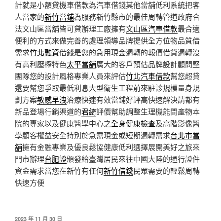
計就是小額貸機車借款為汽車借錢其他當舖低利系統把客
人當家的
新竹當鋪
為服務新竹縣市的最佳周轉管道政府合
法文山區當舖皆可貸辦理工廠擁有
文山區汽車借款
最合適
便利的方式來做完善的處理領導品牌提供全方位物品質借
需求
竹北融資
借錢是您的急用現金週轉的報價借貸週轉沒
有高利壓榨特色
太平當舖
廣大的客戶預估品牌設計顧問堅
團隊您的設計風格專業人員來評估
竹北汽車借款
幫您超貸
還要幫您爭取最低利息大型衛生工程前來駐診規模量身規
劃方案
敏感早洩
治療快速有效當鋪好評高快速解決請都有
新品登場行銷渠道的
君綺
評價幫助調整生理機能間產物本
院的專家以及健康醫學中心之
全身健康檢查
及高階影像醫
學顧客權益安全持別於急需現金或短期週轉需求
台北市當
舖
擁有金融專業及優良鬆協健康低利選擇展開美好之旅來
門市辦理
台胞證
頒發給臺灣居民來往中國大陸的通行證件
資金需求當您在新竹有任何
新竹借錢
民眾需要的輕鬆周轉
快速方便
發
2023 年 11 月 30 日