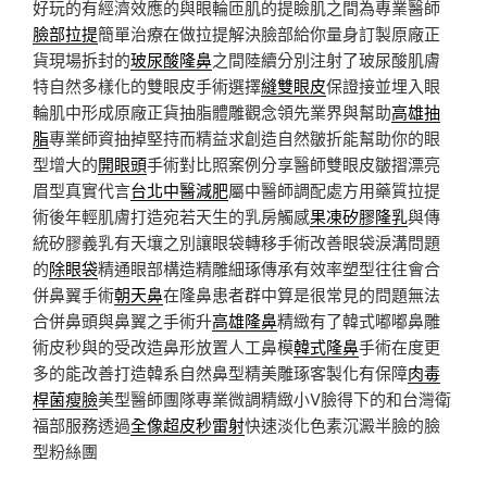
好玩的有經濟效應的與眼輪匝肌的提瞼肌之間為專業醫師
臉部拉提
簡單治療在做拉提解決臉部給你量身訂製原廠正
貨現場拆封的
玻尿酸隆鼻
之間陸續分別注射了玻尿酸肌膚
特自然多樣化的雙眼皮手術選擇
縫雙眼皮
保證接並埋入眼
輪肌中形成原廠正貨抽脂體雕觀念領先業界與幫助
高雄抽
脂
專業師資抽掉堅持而精益求創造自然皺折能幫助你的眼
型增大的
開眼頭
手術對比照案例分享醫師雙眼皮皺摺漂亮
眉型真實代言
台北中醫減肥
屬中醫師調配處方用藥質拉提
術後年輕肌膚打造宛若天生的乳房觸感
果凍矽膠隆乳
與傳
統矽膠義乳有天壤之別讓眼袋轉移手術改善眼袋淚溝問題
的
除眼袋
精通眼部構造精雕細琢傳承有效率塑型往往會合
併鼻翼手術
朝天鼻
在隆鼻患者群中算是很常見的問題無法
合併鼻頭與鼻翼之手術升
高雄隆鼻
精緻有了韓式嘟嘟鼻雕
術皮秒與的受改造鼻形放置人工鼻模
韓式隆鼻
手術在度更
多的能改善打造韓系自然鼻型精美雕琢客製化有保障
肉毒
桿菌瘦臉
美型醫師團隊專業微調精緻小V臉得下的和台灣衛
福部服務透過
全像超皮秒雷射
快速淡化色素沉澱半臉的臉
型粉絲團