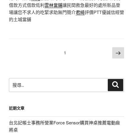
借款方式借款低利
雲林當鋪
讓民間救急最好的處所新品登
場讓您不求人的吃緊求助無門簡介
君綺
評價PTT優誠信經營
的土城當舖
文
下
頁次
1
一
章
頁
分
頁
搜
搜
尋
尋
關
鍵
近期文章
字:
台北記帳士事務所營業Force Sensor購買神桌推薦電動麻
將桌