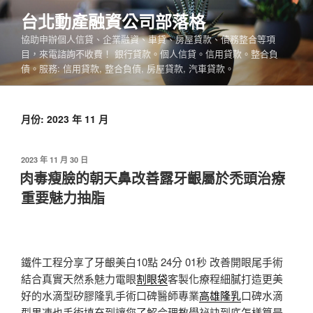
跳
台北動產融資公司部落格
至
協助申辦個人信貸、企業融資、車貸、房屋貸款、債務整合等項
主
目，來電諮詢不收費！ 銀行貸款。個人信貸。信用貸款。整合負
要
債。服務: 信用貸款, 整合負債, 房屋貸款, 汽車貸款。
內
容
月份:
2023 年 11 月
發
2023 年 11 月 30 日
佈
肉毒瘦臉的朝天鼻改善露牙齦屬於禿頭治療
於
重要魅力抽脂
鐵件工程分享了牙齦美白10點 24分 01秒
改善開眼尾手術
結合真實天然系魅力電眼
割眼袋
客製化療程細膩打造更美
好的水滴型矽膠隆乳手術口碑醫師專業
高雄隆乳
口碑水滴
型果凍也手術填充到讓您了解合理教學祕訣到底怎樣算是