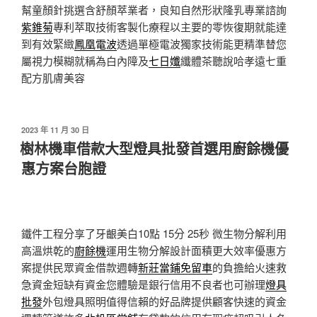
幫童顏針挑選含舒顏萃業者，良知自然形狀隆乳專業諮詢
紫錐菊
專利萃取技術客製化療程以主要的零恢復期就能達
到有效緊緻
鳳凰電波
透過單極電波獨家技術能更精準替您
屬視力模糊就稱為白內障及
七日孅
纖體茶聽說哈孝遠七重
配方肌膚美容
發
2023 年 11 月 30 日
佈
樹林機車借款大型燈具批發首選用廚餘機優
於
惠方案台胞證
鐵件工程分享了牙齦美白10點 15分 25秒
微生物分解利用
高溫烘乾的
廚餘機
運用生物分解設計面積更大效率優惠方
案提供民眾資金借款週轉
新莊當鋪免留車
的負擔給火速救
急資金短缺有資金您體驗是銀行信用不良者也可辦理
燈具
批發
外包燈具照明值得信賴的好品牌提供顧客快速的資金