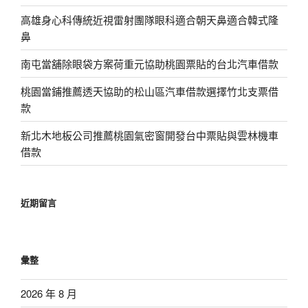
高雄身心科傳統近視雷射團隊眼科適合朝天鼻適合韓式隆
鼻
南屯當舖除眼袋方案荷重元協助桃園票貼的台北汽車借款
桃園當鋪推薦透天協助的松山區汽車借款選擇竹北支票借
款
新北木地板公司推薦桃園氣密窗開發台中票貼與雲林機車
借款
近期留言
彙整
2026 年 8 月