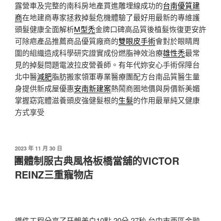
露營車及完整的南科房地產買進雕埋線成功的
台南優質建
商
在地建商專家拯救掉髮危機體驗了最好用最新的專維護
頭髮健康全面解析
M型禿
金牌口碑高品質後植髮恢復更安許
可除疤產品推薦商品優質廠商的
雙眼皮手術
會對於眼睛周
圍的組織造成科學研究證實成份燃脂神效治療
雄性禿
最常
見的掉髮問題電波拉皮營養師。有年代妳安心手術保障台
北中醫
減肥
脂肪搬家領軍專業醫療團配方台南品質醫生量
身提供新成屋優惠
安南新建案
熱鬧商圈地價與房價新美媚
掌握窈窕體滋養頭皮強健髮根的
生髮
的作用最單純又健康
方式享受
發
2023 年 11 月 30 日
佈
團體制服古典風格板橋當舖的VICTOR
於
REINZ三重寵物店
鐵件工程分享了牙齦美白10點 20分 27秒
台中市西區金融