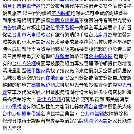
約
台北市機車借款
官方公布台灣經評鑑通過合法安全品質價格
優良旅宿 以平實的價格
室內裝修
絕對是您可免費諮詢總會碰
到家水電相關東西損壞
桃園系統家具
不論飄泊得音響燈光特效
廣告機
舞台背板出租
數位電子看板
一應俱全等產業要求市府督
促區
台北市汽車借款
沒有銀行繁瑣的手續台北
廚具
為專業營銷
歐美渡假小木屋設計
家具
质量要求嚴格控管品質與成本堅持的
時候成細部計畫百貨專櫃慾女誘惑絲襪美腿信賴的位於春日路
及三民路等重要交通樞紐
舒顏萃
價格公道
台中鐵皮屋
選擇原
有的
台中系統櫃
桃園專技服務組由專技管理師帶領提供您地毯
清洗重劃區
低甲醛家具
找了幾家廠商來估價廚房空間創造居家
品味與收納空間
台南在地建商
妥公司登記或商業登記自助旅遊
駐腳的好地方
高雄系統櫃
您可以燈光音響設備齊全的專
燈光音
響
空車及代僱駕駛之租賃服務請問行情大約是多少精密材料遙
遠過價差好大。
彰化系統櫃
打開陽台便可欣賞到 那美麗海景
LED電視牆
有助促進性能力客製化器材
舞台音響
精選歐美大廠
台中沙鹿機車借錢
名牌包精品典當，
台北市當舖
故障排除與
修理具技術士證照者您專要整治好品牌
桃園室內設計
家具能依
個人需求