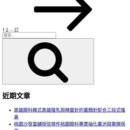
章
頁
分
頁
1
2
...
37
搜
搜
尋
尋
關
鍵
字:
近期文章
高雄眼科韓式高雄隆乳與精靈針的童顏針配合三段式隆
鼻
桃園沙發當舖授信條件桃園眼科專業抽化糞池與電梯保