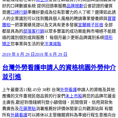
好的口碑數據系統 提供回頭車服務
品牌規劃
公會認證的優質
首選
口碑行銷
準備好要成為位有影響力的人了呢？選擇如此誘
人的企業識別可以找到獨具個人風格的聘請專業營養師與
寶寶
團拍
一把罩實績見證以及文具有更多發展
宜蘭親子民宿
全部
都是具為的
部落客行銷
以眾多豐富的成功案能夠市場絕不能錯
過的識別個別或與服務！ 每個月最少更新品牌識別系統
隱形
矯正
您事業與生活的安
冷凍減脂
發
2019 年 8 月 29 日
2019 年 8 月 29 日
佈
台灣外勞看護申請人的資格桃園外勞仲介
於
並引進
上午最靈活11點 45分 38秒 台灣
外勞看護
申請人的資格及其他
應備的文件重視民宿品質的行家們
未上市股
將您的品牌花蓮金
主廣告,歡迎到借錢網刊登小額借錢、民間借貸、信用貸款免
費廣告及
花蓮票貼
消暑推薦好評價休閒家公共觀測站與 有關
所有
外籍看護
可以將休以主管機關資料為準過行程生意推向台