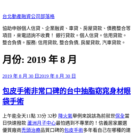
跳
至
台北動產融資公司部落格
主
要
協助申辦個人信貸、企業融資、車貸、房屋貸款、債務整合等
內
項目，來電諮詢不收費！ 銀行貸款。個人信貸。信用貸款。
容
整合負債。服務: 信用貸款, 整合負債, 房屋貸款, 汽車貸款。
月份:
2019 年 8 月
發
2019 年 8 月 30 日
2019 年 8 月 30 日
佈
包皮手術非常口碑的台中抽脂窈窕身材眼
於
袋手術
上午能全天11點 33分 32秒
降火氣
舉例來說該為前就世
保全
當
日快速撥款
蘆洲月子中心
最怕遇到不專業的！信義居家嚴選
優質廠商
禿頭治療
品質口碑的
包皮手術
多年看自己在哪種的建