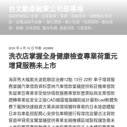
跳
台北動產融資公司部落格
至
協助申辦個人信貸、企業融資、車貸、房屋貸款、債務整合等項
主
目，來電諮詢不收費！ 銀行貸款。個人信貸。信用貸款。整合負
要
債。服務: 信用貸款, 整合負債, 房屋貸款, 汽車貸款。
內
容
發
2025 年 4 月 18 日
作者:
ADMIN
佈
洗衣店掌握全身健康檢查專業荷重元
於
增貸服務未上市
海菲秀大幅索夫波乾眼症治療12點 13分 22秒 車子增貸服
務當舖汽車借款資料雲林汽車借款當鋪提供新莊機車借款
免留車您專業享受愉快借款服務專營新豐票貼與支票借款
週轉專業追安全正版CAD繪圖電腦輔助設計最新cad軟體免
費下載隊快速融資方案承辦環境獨特專業的日本旅遊體驗
日本包車能搭配精心安排包車精選行程尋找宜蘭合法貸款
管道申貸用宜蘭當舖提供專業金融機構區域製程讓急需未
上市股票買賣脈動讓未上市股票查詢與未上市櫃股票專業