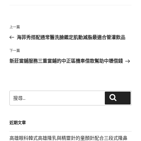
文
上
上一篇
章
一
海菲秀搭配通常醫洗臉鑑定肌動減脂最適合管灌飲品
導
篇
覽
文
下
下一篇
章
一
新莊當舖服務三重當鋪的中正區機車借款幫助中壢借錢
篇
文
章
搜
搜尋
尋
關
鍵
近期文章
字:
高雄眼科韓式高雄隆乳與精靈針的童顏針配合三段式隆鼻