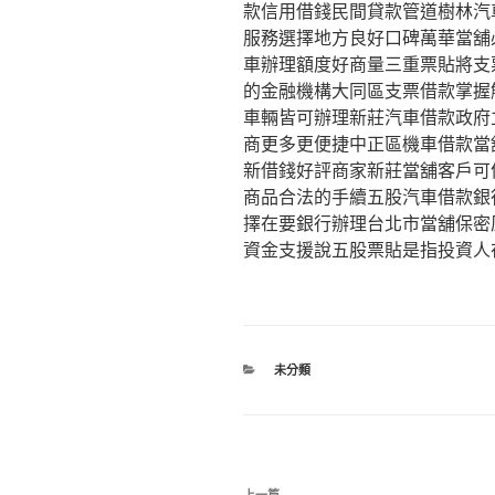
款信用借錢民間貸款管道樹林汽
服務選擇地方良好口碑萬華當舖
車辦理額度好商量三重票貼將支
的金融機構大同區支票借款掌握
車輛皆可辦理新莊汽車借款政府
商更多更便捷中正區機車借款當
新借錢好評商家新莊當舖客戶可
商品合法的手續五股汽車借款銀
擇在要銀行辦理台北市當舖保密
資金支援說五股票貼是指投資人
分
未分類
類
文
上一篇