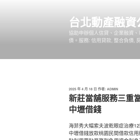
跳
至
台北動產融資
主
要
協助申辦個人信貸、企業融資、
內
債。服務: 信用貸款, 整合負債,
容
發
2025 年 4 月 18 日
作者:
ADMIN
佈
新莊當舖服務三重
於
中壢借錢
海菲秀大幅索夫波乾眼症治療12點
中壢借錢放款桃園民間借款信用