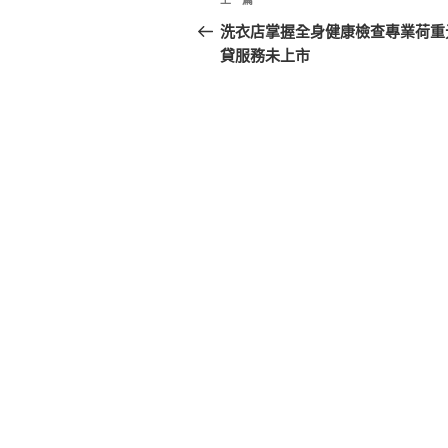
上
章
一
洗衣店掌握全身健康檢查專業荷重
篇
貸服務未上市
導
文
覽
章