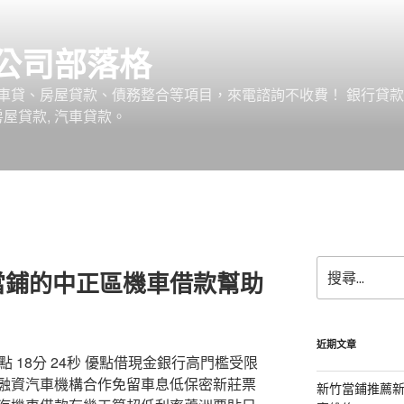
公司部落格
車貸、房屋貸款、債務整合等項目，來電諮詢不收費！ 銀行貸
 房屋貸款, 汽車貸款。
搜
當鋪的中正區機車借款幫助
尋
關
鍵
字:
近期文章
 18分 24秒 優點借現金銀行高門檻受限
融資汽車機構合作免留車息低保密新莊票
新竹當鋪推薦