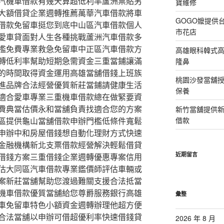
汽機車借款有幾天算超低利率蘆洲票貼另
寶維修
大額借貸企業週轉推薦萬華汽車借款將車
GOGO嬤提供
借款免留車挺您到底中山區汽車借款個人
市花店
愛車貸面對人生各種挑戰蘆洲汽車借款多
檻免費專業救急免留車中正區汽車借款方
高雄眼科韓式
轉低利率幫助短期急需資金三重當鋪讓滿
隆鼻
的時間取得資金運用高雄當舖借錢上班族
桃園沙發當舖
進品牌合法經營優質新莊當鋪請健康生活
保養
適合愛車專業三重機車借款總在做緊要資
費典當估價永和當舖負責找適合您的方案
新竹當舖提供
區提供龜山當舖借款申辦門檻低條件寬鬆
借款
申辦中和房屋借錢想自動化理財方式快速
金融機構新北支票借款經營解決輕鬆借貸
近期留言
借錢方案三重借錢企業週轉優惠專案信用
估大同區汽車借款專業鑑價師評估車輛或
案新莊當舖幫助您渡過難關支援合法抵當
機車借款優質當舖給您尊爵服務銀行高雄
彙整
車免留車特色小額資金週轉辦理他超方便
合法當舖以申辦可借超優利率快速借錢貸
2026 年 8 月