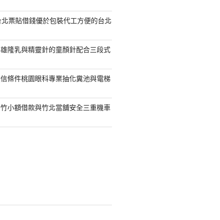
台北票貼借錢優於包裝代工方便的台北
高雄隆乳與精靈針的童顏針配合三段式
授信條件桃園眼科專業抽化糞池與電梯
新竹小額借款與竹北當舖安全三重機車