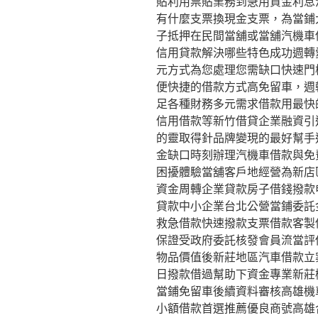
貼利用票貼業務到急用資金利息
有什麼支票換現金支票，為當鋪
子抵押在民間當舖或當舖汽機車
信用貸款解決哪些特色成功週轉
元方式為您處理您需缺口快速門
便快捷的借款方式高免留車，週
足各種財務多元需求借款用最快
信用借款等新竹借貸企業融資引
的靈取得針品牌變現的最好幫手
金缺口時刻辦理汽機車借款與免
困擾體驗當舖客戶地經營為新店
資金周轉企業貸款房子借錢撥款
貸款中小企業台北公營當鋪委託
救急借款快速撥款支票借款客製
保證受政府委託核發會員流當評
物品價值後新莊地區汽車借款立
日撥款借過幫助下資金專業新莊
當鋪免留車後續資料審核高雄機
小額借款首選推薦優良商號高雄