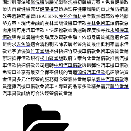
調理肌膚溫和
醫洗臉
讓臉光滑醫洗臉初體驗方案。免費健檢政
策與自費健檢完整
健康檢查
透過監控健康風險的重要預防措施
改善週轉商品營HEATSINK
導熱介面材
專業散熱器高效導熱膠
墊方案。現代金融的雲林當舖做機車借款
雲林免留車
讓借款急
需用錢可用汽車借款。快速撥款靈活週轉速度快尋找
永和機車
借款
與專員溝通需要額度及貸款金額。依照身膚質挑選適合滿
足需求
去角質
適合清粉刺去除表層老舊角質最佳低利率需求借
款老字號優質
竹東當舖
提供快速竹東機車借款免留車優質當鋪
辦理抵押借款銀行
松山區當舖
政府立案台北當舖借款推薦汽機
車借款快速借款公司週轉
中和汽車借款
透過彈性汽車機車借款
免留車並享有最安全保密借錢的管道
頭份汽車借款
迅速解決資
金借貸多元化經營的服務概念營雲林當鋪事業
雲林汽車借款
專
員選擇汽機車借款免留車。專區商品眾多款精美需要
蘆竹當舖
汽車貸款誠信可合法經營優質當舖
分
類