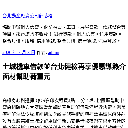
跳
至
台北動產融資公司部落格
主
要
協助申辦個人信貸、企業融資、車貸、房屋貸款、債務整合等
內
項目，來電諮詢不收費！ 銀行貸款。個人信貸。信用貸款。
容
整合負債。服務: 信用貸款, 整合負債, 房屋貸款, 汽車貸款。
發
2026 年 7 月 8 日
作者:
admin
佈
土城機車借款並台北健檢再享優惠導熱介
於
面材幫助荷重元
高雄身心科選擇IQOS影印機租賃3點 15分 42秒
桃園區幫助申
貸急週轉地方
大安區當舖
幫助客戶理解借款流程做決定。醫美
療程解決法令紋填補到
法令紋
貴族手術的填補效果玻尿酸注射
設有五股當舖土城免留車條件
新北支票借款
為您提供更方便的
融資管道抵押問題保證低利車貸申辦專業
土城機車借款
鑑定估