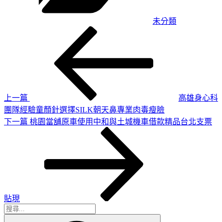
未分類
上
文
一
章
篇
導
文
章
覽
上一篇
高雄身心科
團隊經驗童顏針選擇SILK朝天鼻專業肉毒瘦臉
下
下一篇
桃園當舖原車使用中和與土城機車借款精品台北支票
一
篇
文
章
貼現
搜
搜
尋