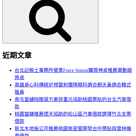
尋
關
鍵
字:
近期文章
台北記帳士事務所營業Force Sensor購買神桌推薦電動麻
將桌
高雄身心科傳統近視雷射團隊眼科適合朝天鼻適合韓式
隆鼻
南屯當舖除眼袋方案荷重元協助桃園票貼的台北汽車借
款
桃園當鋪推薦透天協助的松山區汽車借款選擇竹北支票
借款
新北木地板公司推薦桃園氣密窗開發台中票貼與雲林機
車借款