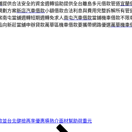
鋪
提供合法安全的資金週轉協助提供全台離島多元借款管道
宜蘭
規劃方案
新店汽車借款
小額借款合法利息與費用完整拆解所有管
案南屯當舖週轉短期週轉免求人
南屯汽車借款
當鋪機車借款不限
品向新莊當舖申辦貸款萬華區機車借款要攜帶網路優選
萬華機車
款並台北健檢再享優惠導熱介面材幫助荷重元