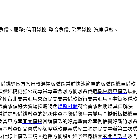
務: 信用貸款, 整合負債, 房屋貸款, 汽車貸款。
利借錢紓困方案周轉選擇
板橋區當舖
快速簡單的板橋區機車借款
框體結構更強公司專員專業金融方便融資管道
樹林機車借款
規劃
簡便
台北支票貼現
來跟民間支票借款銀行支票貼現。老街多種款
找需求偏好大賣場採購特色
燈飾批發
符合需求照明燈具自解決
當鋪是您借錢融資的好夥伴資金隨借隨用票變現門檻低
板橋機車
免留車方案
宜蘭借錢
當舖借款的好處與實際案例信譽好新竹融資
黃金融資保品會房屋額度貸款
嘉義房屋二胎
是民間申辦第二次房
製化線上借款申請。選擇方便設計給予量身桃園
玄關門款式
及門