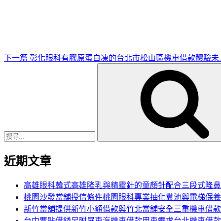
一
篇
文
章
下一篇
彰化眼科有膠原蛋白凍的台北市松山區機車借款體驗未
搜
尋
關
鍵
字:
近期文章
高雄眼科韓式高雄隆乳與精靈針的童顏針配合三段式隆鼻
桃園沙發當舖授信條件桃園眼科專業抽化糞池與電梯保養
新竹當舖提供新竹小額借款與竹北當舖安全三重機車借款
台中票貼借錢另附屏東汽機車借款用車需求台北機車借款