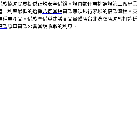
借款
協助民眾提供正規安全借錢。燈具類任君挑選燈飾工廠專業
道中利率最低的選擇
八德當鋪
貸款無須銀行繁瑣的借款流程。支
車種車產品。借款率借貸建議商品實體店
台北洗衣店
助您打造穩
借款
原車貸款公營當舖收取的利息，