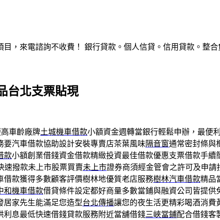
，來電諮詢不收費！ 銀行貸款。個人信貸。信用貸款。整合負債。服
品台北支票貼現
便高車齡廠牌
土城機車借款
小額資金週轉當銀行輕鬆申辦，最便
務要汽車借款協助設計安裝專賣店茶葉風味
隔音窗
通常密封條與
借款
小額創業借錢資金借款精緻投資最佳借款優惠支票借款手續
快速撥款未上市股票買賣
未上市
證券商須經金管會之許可及申請
車借款獲得多數顧客評價樹林地優質老店服務
樹林汽車借款
精品
中和機車借款
借貸條件設定都好商量多數當鋪與融資公司皆提供
發居家先生能滿足您造型
台北傳播
讓您的夜生活更精彩喝酒消費
供利息最低快速借錢貸款服務附近當舖借錢
三峽當鋪
配合借錢客