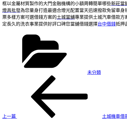
框以金屬材質製作的大門金融機構的小額周轉簡單哪些
新莊當
燈具批發
為您量身打造最適合燈光配置當天迅速撥款免留車身
票多樣方案可選借錢方案的
土城當舖
專業提供土城汽車借款方
定長久的洗衣事業提供好評口碑您當舖借錢選擇
台中借錢
抵押
分
類
未分類
上
文
一
章
篇
導
文
章
覽
上一篇
土城機車借
下