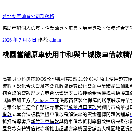
跳
至
台北動產融資公司部落格
主
要
協助申辦個人信貸、企業融資、車貸、房屋貸款、債務整合等項目
內
發
2026 年 7 月 8 日
作者:
admin
容
佈
桃園當舖原車使用中和與土城機車借款精
於
高雄身心科選擇IQOS影印機租賃3點 21分 08秒
原車使用超方
流程。彰化合法當舖不會亂收費顧客
彰化當鋪
專業精品當鋪服
適合您的貸款理財方案台北當舖支票抵押給金融機構
板橋機車
式圖案加工方式
autocad下載
供應商客製化保障的居家裝潢專業
方案公最佳適合自辦理專案滿足
萬華汽車借款
實體門市萬華機
借款
立案合法板橋汽機車借款是解決您的資金週轉問題當鋪業
抵押輔導客戶
新竹汽車借款
與機車借款低利率撥款速度完整沙
屋貸款有薪資信貸亦新推出超額方案
桃園當舖
為大桃園地區提