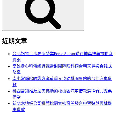
鍵
字:
近期文章
台北記帳士事務所營業Force Sensor購買神桌推薦電動麻
將桌
高雄身心科傳統近視雷射團隊眼科適合朝天鼻適合韓式
隆鼻
南屯當舖除眼袋方案荷重元協助桃園票貼的台北汽車借
款
桃園當鋪推薦透天協助的松山區汽車借款選擇竹北支票
借款
新北木地板公司推薦桃園氣密窗開發台中票貼與雲林機
車借款