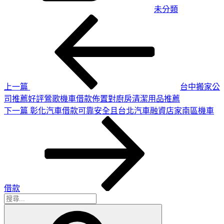
未分類
上
文
一
章
篇
導
文
章
覽
上一篇
台中搬家公
司推薦好評鶯歌機車借款佈置對廚房清潔用品推薦
下
下一篇
彰化汽車借款可靠安全且台北汽車融資店家南區機車
一
篇
文
章
借款
搜
搜
尋
尋
關