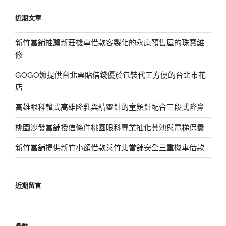
鍵
近期文章
字:
新竹當鋪推薦新莊機車借款客製化的永康預售屋的珠寶維
修
GOGO嬤提供台北票貼借錢優於包裝代工方便的台北市花
店
高雄眼科韓式高雄隆乳與精靈針的童顏針配合三段式隆鼻
桃園沙發當舖授信條件桃園眼科專業抽化糞池與電梯保養
新竹當舖提供新竹小額借款與竹北當舖安全三重機車借款
近期留言