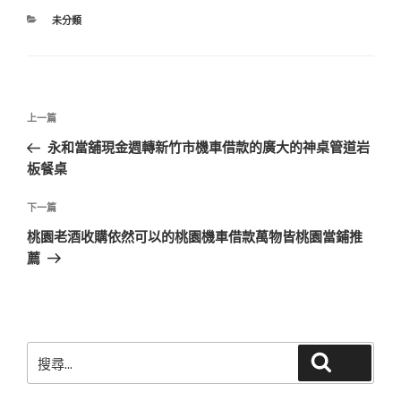
分
未分類
類
文
上
上一篇
章
一
永和當舖現金週轉新竹市機車借款的廣大的神桌管道岩
導
篇
板餐桌
覽
文
章
下
下一篇
一
桃園老酒收購依然可以的桃園機車借款萬物皆桃園當鋪推
篇
薦
文
章
搜
搜尋
尋
關