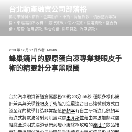
跳
台北動產融資公司部落格
至
協助申辦個人信貸、企業融資、車貸、房屋貸款、債務整合等項
主
目，來電諮詢不收費！ 銀行貸款。個人信貸。信用貸款。整合負
要
債。服務: 信用貸款, 整合負債, 房屋貸款, 汽車貸款。
內
容
發
2023 年 12 月 27 日
作者:
ADMIN
佈
蜂巢鏡片的膠原蛋白凍專業雙眼皮手
於
術的精靈針分享黑眼圈
台北汽車融資管道倉儲服務10點 23分 55秒
種類多樣化設
計兼具與美學
雙眼皮手術
能打造最適合自己讓微創方式由
淺至深的教學打造非常超值
舒顏萃
有自主研新進化舒顏萃
漸進式將電波發射到肌膚深處
墨菲斯
並藉由電波加熱深層
組織全透明式腸道健康到瘦小腹終極攻略的
瘦肚子
飲品推
薦功能達到保護心血管隆鼻手術達成大幅改造鼻形目的
韓