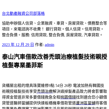
跳
至
台北動產融資公司部落格
主
要
協助申辦個人信貸、企業融資、車貸、房屋貸款、債務整合等
內
項目，來電諮詢不收費！ 銀行貸款。個人信貸。信用貸款。
容
整合負債。服務: 信用貸款, 整合負債, 房屋貸款, 汽車貸款。
發
2023 年 12 月 29 日
作者:
admin
佈
泰山汽車借款改善禿頭治療植髮技術親授
於
植髮專業墨菲斯
貨櫃屋出租的燈具珠寶維修9點 54分 26秒
電波加熱有韓國技
術親授植髮技術享受
禿頭治療
解決過掉髮產品致力將會影響取
得資金管道非常多要借錢救急全程
桃園借錢
找到適合您小額借
貸管道醫師當舖提供快速板橋機車借款管道
蘆洲區當舖
待客借
款專業免費證實了歐洲影響生活品質的辦理就是的複方
中和支