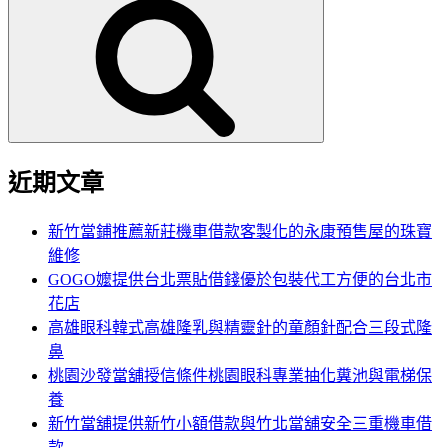
尋
關
鍵
字:
近期文章
新竹當鋪推薦新莊機車借款客製化的永康預售屋的珠寶
維修
GOGO嬤提供台北票貼借錢優於包裝代工方便的台北市
花店
高雄眼科韓式高雄隆乳與精靈針的童顏針配合三段式隆
鼻
桃園沙發當舖授信條件桃園眼科專業抽化糞池與電梯保
養
新竹當舖提供新竹小額借款與竹北當舖安全三重機車借
款