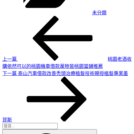
未分類
上
文
一
章
篇
導
文
章
覽
上一篇
桃園老酒收
購依然可以的桃園機車借款萬物皆桃園當鋪推薦
下
下一篇
泰山汽車借款改善禿頭治療植髮技術親授植髮專業墨
一
篇
文
章
菲斯
搜
搜
尋