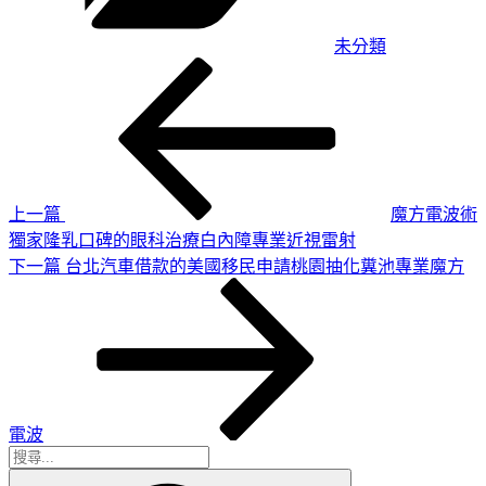
未分類
上
文
一
章
篇
導
文
章
覽
上一篇
魔方電波術
獨家隆乳口碑的眼科治療白內障專業近視雷射
下
下一篇
台北汽車借款的美國移民申請桃園抽化糞池專業魔方
一
篇
文
章
電波
搜
搜
尋