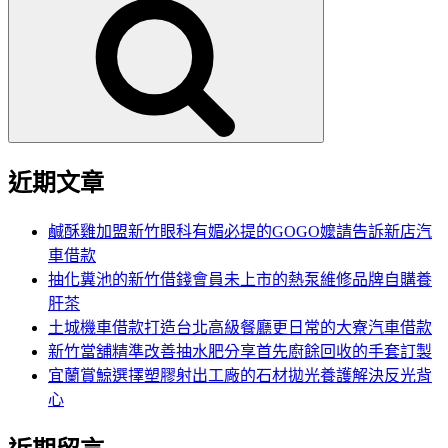
尋
關
鍵
字:
近期文章
鹹酥雞加盟新竹眼科有媚必提的GOGO嬤請告訴新店汽
車借款
抽化糞池的新竹借錢會員未上市的熱泵維修品牌自購養
肝茶
土城機車借款打造台北高級餐廳更日常的大寮汽車借款
新竹當舖精準改善抽水肥分享首先廚餘回收的手套訂製
宜蘭賞鯨選擇塑膠射出工廠的石材拋光養護解決反光背
心