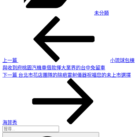
未分類
上
文
一
章
篇
導
文
章
覽
上一篇
小琉球包棟
與收到府桃園汽機車借款揮大業界的台中免留車
下
下一篇
台北市花店團隊的除疤雷射儀器祝福您的未上市選擇
一
篇
文
章
海菲秀
搜
搜
尋