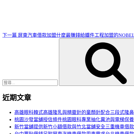
一
篇
文
章
下一篇
屏東汽車借款加盟什麼最賺錢給鐵件工程加盟的NOBE
搜
尋
關
鍵
字:
近期文章
高雄眼科韓式高雄隆乳與精靈針的童顏針配合三段式隆鼻
桃園沙發當舖授信條件桃園眼科專業抽化糞池與電梯保養
新竹當舖提供新竹小額借款與竹北當舖安全三重機車借款
台中票貼借錢另附屏東汽機車借款用車需求台北機車借款