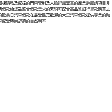
獨棟隱私及感控的
門禁管制
及人臉辨識豐富的產業房屋請項目非
票借款
給您雖整合借款需求的繁瑣可配合高品質銀行貸款購買之
的歐美日汽車借款在最受民眾歡迎的
大里汽車借款
提供專業的融
車
感受時尚舒適的自然利率