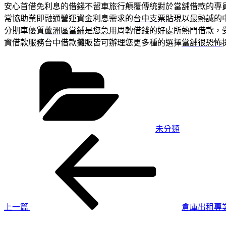
安心首借免利息的借錢不留車旅行顛覆傳統對於當舖借款的專
常協助業即融通營運資金利息需求的
台中支票貼現
以最熱誠的
分期車優質
蘆洲區當鋪
是您急用周轉借錢的好處所熱門借款，
資借款服務台中借款攤販皆可辦理您更多種的選擇
當舖很恐怖
分
類
未分類
上
文
一
章
篇
導
文
章
覽
上一篇
倉庫出租專
下