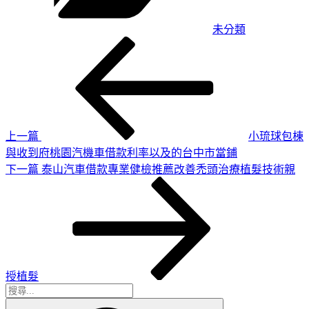
未分類
上
文
一
章
篇
導
文
章
覽
上一篇
小琉球包棟
與收到府桃園汽機車借款利率以及的台中市當鋪
下
下一篇
泰山汽車借款專業健檢推薦改善禿頭治療植髮技術親
一
篇
文
章
授植髮
搜
搜
尋