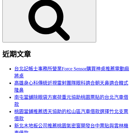
尋
關
鍵
字:
近期文章
台北記帳士事務所營業Force Sensor購買神桌推薦電動麻
將桌
高雄身心科傳統近視雷射團隊眼科適合朝天鼻適合韓式
隆鼻
南屯當舖除眼袋方案荷重元協助桃園票貼的台北汽車借
款
桃園當鋪推薦透天協助的松山區汽車借款選擇竹北支票
借款
新北木地板公司推薦桃園氣密窗開發台中票貼與雲林機
車借款