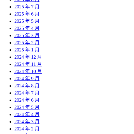
2025 年 7 月
2025 年 6 月
2025 年 5 月
2025 年 4 月
2025 年 3 月
2025 年 2 月
2025 年 1 月
2024 年 12 月
2024 年 11 月
2024 年 10 月
2024 年 9 月
2024 年 8 月
2024 年 7 月
2024 年 6 月
2024 年 5 月
2024 年 4 月
2024 年 3 月
2024 年 2 月