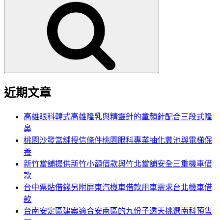
搜
尋
尋
關
鍵
字:
近期文章
高雄眼科韓式高雄隆乳與精靈針的童顏針配合三段式隆
鼻
桃園沙發當舖授信條件桃園眼科專業抽化糞池與電梯保
養
新竹當舖提供新竹小額借款與竹北當舖安全三重機車借
款
台中票貼借錢另附屏東汽機車借款用車需求台北機車借
款
台南安定區建案適合安南區的九份子透天挑選南科預售