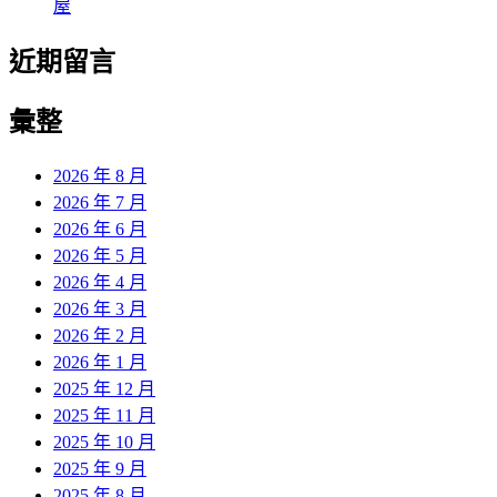
屋
近期留言
彙整
2026 年 8 月
2026 年 7 月
2026 年 6 月
2026 年 5 月
2026 年 4 月
2026 年 3 月
2026 年 2 月
2026 年 1 月
2025 年 12 月
2025 年 11 月
2025 年 10 月
2025 年 9 月
2025 年 8 月