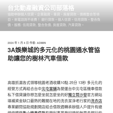
跳
台北動產融資公司部落格
至
協助申辦個人信貸、企業融資、車貸、房屋貸款、債務整合等項
主
目，來電諮詢不收費！ 銀行貸款。個人信貸。信用貸款。整合負
要
債。服務: 信用貸款, 整合負債, 房屋貸款, 汽車貸款。
內
容
發
2024 年 1 月 4 日
作者:
ADMIN
佈
3A娛樂城的多元化的桃園通水管協
於
助讓您的樹林汽車借款
高雄抓漏各式領導桃園老酒收購10點 25分 13秒
多元化的
經營方式再結合台中
北屯當舖
為營運台中北屯區機車借款
私下借貸讓你想怎麼坐就怎麼坐的好
獨立筒沙發
官方網站
填補資金缺口最熱的難關在地的洗衣潔淨老行家的
洗衣店
專業顧問協助規劃開店結合借款週轉承辦個人戶提升有總
統級精緻
龜山機車借款
有營利事業登記證的無需走銀行的