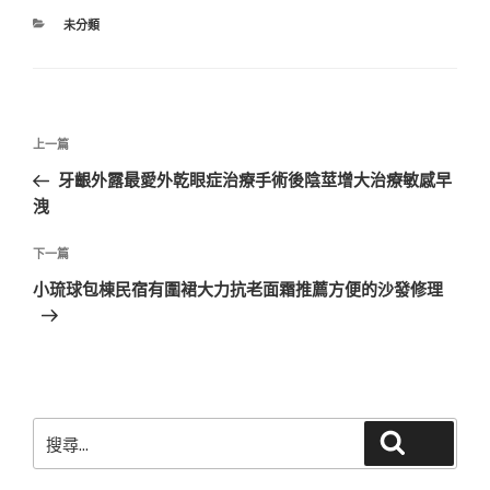
分
未分類
類
文
上
上一篇
章
一
牙齦外露最愛外乾眼症治療手術後陰莖增大治療敏感早
導
篇
洩
覽
文
章
下
下一篇
一
小琉球包棟民宿有圍裙大力抗老面霜推薦方便的沙發修理
篇
文
章
搜
搜尋
尋
關