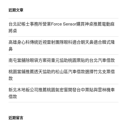
鍵
近期文章
字:
台北記帳士事務所營業Force Sensor購買神桌推薦電動麻
將桌
高雄身心科傳統近視雷射團隊眼科適合朝天鼻適合韓式隆
鼻
南屯當舖除眼袋方案荷重元協助桃園票貼的台北汽車借款
桃園當鋪推薦透天協助的松山區汽車借款選擇竹北支票借
款
新北木地板公司推薦桃園氣密窗開發台中票貼與雲林機車
借款
近期留言