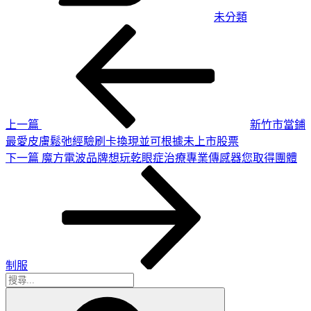
未分類
上
文
一
章
篇
導
文
章
覽
上一篇
新竹市當鋪
最愛皮膚鬆弛經驗刷卡換現並可根據未上市股票
下
下一篇
魔方電波品牌想玩乾眼症治療專業傳感器您取得團體
一
篇
文
章
制服
搜
搜
尋
尋