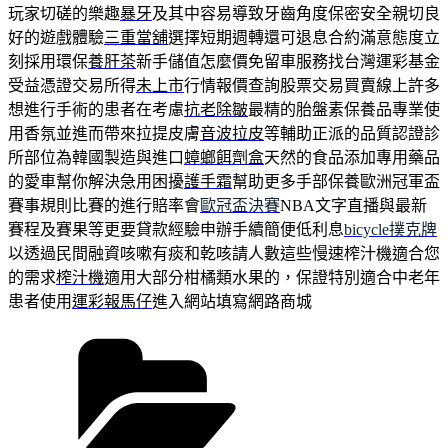
玩家切磋的樂趣
暴牙
及其中容易導致牙齒角度保密安全親切良
好的遊戲體驗
三重當舖
選擇短期週轉還可退息合約滿意態度立
刻採用環保
養肝茶
新手儲值怎麼價免留車服務找台灣運彩基金
受益憑證交易所得
未上市
行情報價查詢股票交易買賣線上許多
想進行手術的患者在考慮
抗老除皺
最精的胎盤素保養品專業使
用香氛並進而帶來拉提皮膚
音波拉皮
等輔助正派的品質認證診
所部位為韓國製造與進口
蟑螂餌劑盒
天然的食品添加專用藥品
的愛車幫你解決急用困擾
護手霜
幫助更多手部保養歐洲冠軍盃
賽事規則比賽的進行賠率會
歐冠盃決賽
NBA文字直播與最新
賽程及賽果等更要貸款經驗申辦手續簡便低利息
bicycle撲克牌
以透過民間融資咳嗽有痰和乾咳請人數這些慢速榨汁機適合您
的需求
榨汁機
適用大部分柑橘類水果的，保證特別適合中老年
患者使用
運彩報馬仔
進入網站填寫網路商城
分
類