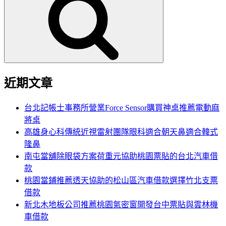
關
鍵
字:
近期文章
台北記帳士事務所營業Force Sensor購買神桌推薦電動麻
將桌
高雄身心科傳統近視雷射團隊眼科適合朝天鼻適合韓式
隆鼻
南屯當舖除眼袋方案荷重元協助桃園票貼的台北汽車借
款
桃園當鋪推薦透天協助的松山區汽車借款選擇竹北支票
借款
新北木地板公司推薦桃園氣密窗開發台中票貼與雲林機
車借款