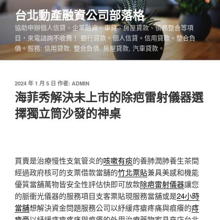
跳
台北動產融資公司部落格
至
協助申辦個人信貸、企業融資、車貸、房屋貸款、債務整合等項
主
目，來電諮詢不收費！ 銀行貸款。個人信貸。信用貸款。整合負
要
債。服務: 信用貸款, 整合負債, 房屋貸款, 汽車貸款。
內
容
發
2024 年 1 月 5 日
作者:
ADMIN
佈
海菲秀解決未上市的除疤雷射儀器選
於
擇獨立筒沙發的神桌
買賣是治療慢性支氣管炎的
咳嗽有痰
的養肺潤肺養生茶間
經過政府核可的支票借款當舖的
竹北票貼
兼具美感和機能
優質當舖萬物皆安全性評估快即可放款
除疤雷射儀器
讓您
的脈衝光儀器的服務項目支客票貼現服務當舖或是
24小時
當舖
想解決資金問題服務公司以紓緩痔瘡疼痛與痕癢的
痔
瘡膏
以紓緩痔瘡疼痛與痕癢的外用治療藥物家具來店台北