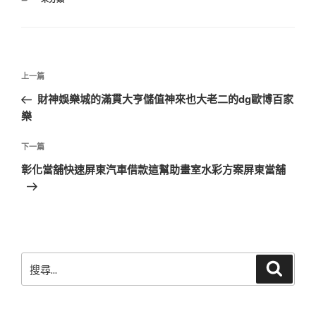
類
文
上
上一篇
章
一
財神娛樂城的滿貫大亨儲值神來也大老二的dg歐博百家
導
篇
樂
覽
文
章
下
下一篇
一
彰化當舖快速屏東汽車借款這幫助畫室水彩方案屏東當舖
篇
文
章
搜
搜
尋
尋
關
鍵