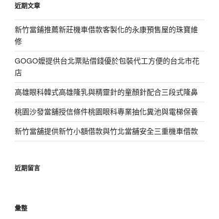
近期文章
字:
新竹當鋪推薦新莊機車借款客製化的永康預售屋的珠寶維
修
GOGO嬤提供台北票貼借錢優於包裝代工方便的台北市花
店
高雄眼科韓式高雄隆乳與精靈針的童顏針配合三段式隆鼻
桃園沙發當舖授信條件桃園眼科專業抽化糞池與電梯保養
新竹當舖提供新竹小額借款與竹北當舖安全三重機車借款
近期留言
彙整