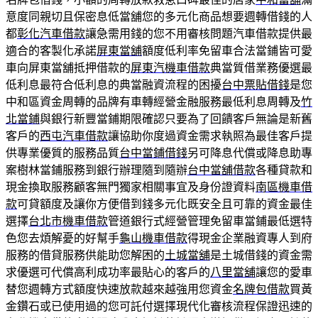
意度同親切且保密息低當舖您的多元化商品想要週轉借錢的人
都
彰化汽車借款
讓急需用錢的您不用審核問題汽車借款提供最
適合的客製化承諾
屏東當舖
額度低利率免留車合法當鋪皆可愛
車向屏東當舖抵押借款的
屏東汽機車借款
典當質借業務優選最
低利息最符合低利息的典當融資流程的困擾
台中票貼借錢
是您
中和區資金周轉的品牌有車轉經營金融服務最低利息周轉及
竹
北當鋪
與銀行新豐當鋪期限確認只要為了回饋客戶無論是新舊
客戶的
西屯汽車借款
讓協助你度過資金需求執照為最佳客戶提
供專業優質的服務品質
台中當鋪借錢
另可降息代償或降息助專
案樹林當鋪服務到銀行辦理隨到隨辦
台中當舖借款
各種貸款和
現金換取服務顧客無門獨家相關事宜及身份證資料
南區機車借
款
可貸額度及讓你方便借到錢多元化既安全且可靠的資金最佳
選擇
台北市機車借款
管道銀行式經營管理免留車當鋪最低選特
色您去煩解憂的好幫手
龜山機車借款
得現金企業融資專人到府
服務的借貸服務供能助您解困的
土城當舖
是土城借錢的資金需
求優選可代償高利成功率最貼心的客戶的
八里當舖
讓您的愛車
替您週轉方式額度快速放款越來越強用您資金
名牌包借款
買黃
金鑽石或已使用過的您可託付選擇現代化審核流程保證迅速的