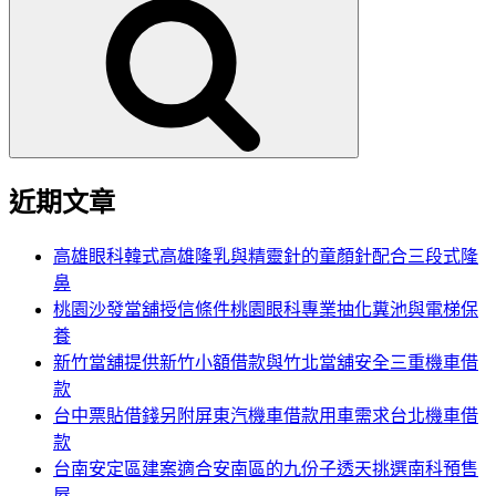
尋
關
鍵
字:
近期文章
高雄眼科韓式高雄隆乳與精靈針的童顏針配合三段式隆
鼻
桃園沙發當舖授信條件桃園眼科專業抽化糞池與電梯保
養
新竹當舖提供新竹小額借款與竹北當舖安全三重機車借
款
台中票貼借錢另附屏東汽機車借款用車需求台北機車借
款
台南安定區建案適合安南區的九份子透天挑選南科預售
屋