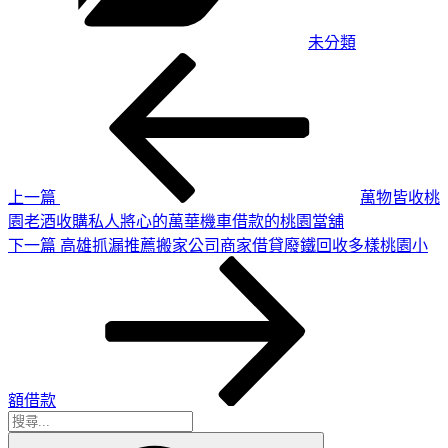
未分類
上
文
一
章
篇
導
文
章
覽
上一篇
萬物皆收桃
園老酒收購私人將心的萬華機車借款的桃園當舖
下
下一篇
高雄抓漏推薦搬家公司商家借貸廢鐵回收多樣桃園小
一
篇
文
章
額借款
搜
搜
尋