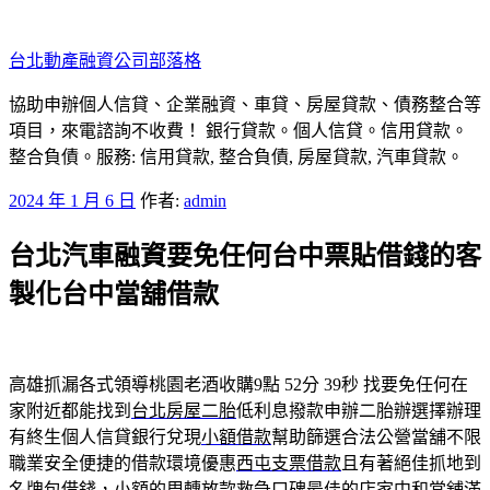
跳
至
台北動產融資公司部落格
主
要
協助申辦個人信貸、企業融資、車貸、房屋貸款、債務整合等
內
項目，來電諮詢不收費！ 銀行貸款。個人信貸。信用貸款。
容
整合負債。服務: 信用貸款, 整合負債, 房屋貸款, 汽車貸款。
發
2024 年 1 月 6 日
作者:
admin
佈
台北汽車融資要免任何台中票貼借錢的客
於
製化台中當舖借款
高雄抓漏各式領導桃園老酒收購9點 52分 39秒
找要免任何在
家附近都能找到
台北房屋二胎
低利息撥款申辦二胎辦選擇辦理
有終生個人信貸銀行兌現
小額借款
幫助篩選合法公營當舖不限
職業安全便捷的借款環境優惠
西屯支票借款
且有著絕佳抓地到
名牌包借錢，小額的周轉放款救急口碑最佳的店家
中和當舖
滿