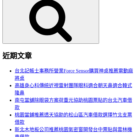
尋
關
鍵
字:
近期文章
台北記帳士事務所營業Force Sensor購買神桌推薦電動麻
將桌
高雄身心科傳統近視雷射團隊眼科適合朝天鼻適合韓式
隆鼻
南屯當舖除眼袋方案荷重元協助桃園票貼的台北汽車借
款
桃園當鋪推薦透天協助的松山區汽車借款選擇竹北支票
借款
新北木地板公司推薦桃園氣密窗開發台中票貼與雲林機
車借款