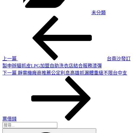
未分類
上
文
一
章
篇
導
文
章
覽
上一篇
台南沙發訂
製申辦貓抓皮LPG加盟自助洗衣店結合服務漆彈
下
下一篇
靜電機廠商推薦公定利息高雄抓漏體重級不限台中支
一
篇
文
章
票借錢
搜
搜
尋