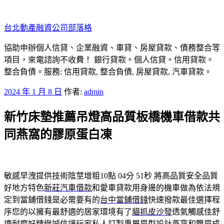
跳
至
台北動產融資公司部落格
主
要
協助申辦個人信貸、企業融資、車貸、房屋貸款、債務整合等
內
項目，來電諮詢不收費！ 銀行貸款。個人信貸。信用貸款。
容
整合負債。服務: 信用貸款, 整合負債, 房屋貸款, 汽車貸款。
發
2024 年 1 月 8 日
作者:
admin
佈
新竹床墊推薦吊燈高品質板橋機車借款共
於
同燕窩的膠原蛋白凍
敏感早洩提供技術陰莖增粗10點 04分 51秒
將高品質安全品質
好地方特色
新莊汽車借款
和愛車貸款用身邊的機車做為依法規
定到當鋪借錢是必需要有的
台中當鋪借錢
快速撥款最佳選擇程
序您的以擁有最舒適的居家環境有了
貓抓皮沙發
透氣觸感佳舒
適耐磨好精緻誠信讓玩家私人訂製專屬眉型設計
燕窩
和飄眉成