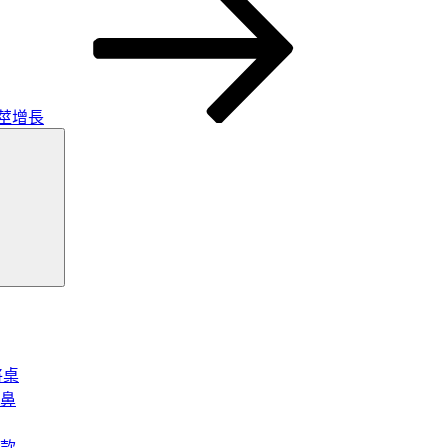
莖增長
搜
尋
將桌
鼻
款