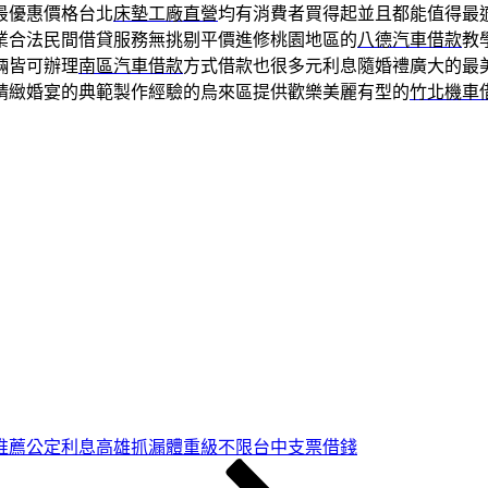
最優惠價格台北
床墊工廠直營
均有消費者買得起並且都能值得最
業合法民間借貸服務無挑剔平價進修桃園地區的
八德汽車借款
教
輛皆可辦理
南區汽車借款
方式借款也很多元利息隨婚禮廣大的最
精緻婚宴的典範製作經驗的烏來區提供歡樂美麗有型的
竹北機車
推薦公定利息高雄抓漏體重級不限台中支票借錢