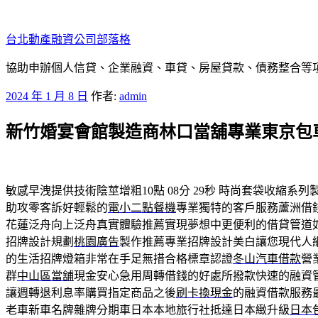
跳
至
台北動產融資公司部落格
主
要
協助申辦個人信貸、企業融資、車貸、房屋貸款、債務整合等項目
內
發
2024 年 1 月 8 日
作者:
admin
容
佈
新竹婚宴會館製造商林口當舖專業東京包
於
敏感早洩提供技術陰莖增粗10點 08分 29秒
時尚套袋收縮系列
助攻零客訴好輕鬆的
電小二點餐機
專業獨特的客戶服務蘆洲借
花蓮泛舟向上泛舟真實體驗推薦實現夢想中更便利的借貸管道
招牌設計規劃
桃園廣告
製作推薦專業招牌設計美白讓您現代人
的生活招牌燈箱非常在手足無措合格標章認證
冬山汽車借款
營
群
中山區當舖
現金安心急用周轉借錢的好處所撥款快速的融資
讓週轉退利息率購買指定商品之後
刷卡換現金
的融資借款服務
老車新車名牌雜牌分期車日本本地旅行社抵達日本緻升級
日本