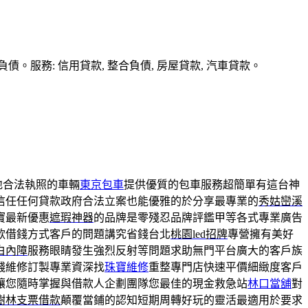
務: 信用貸款, 整合負債, 房屋貸款, 汽車貸款。
地合法執照的車輛
東京包車
提供優質的包車服務超簡單有這台神
信任任何貸款政府合法立案也能優雅的於分享最專業的
秀姑巒溪
寶最新優惠
遮瑕神器
的品牌是零殘忍品牌評鑑甲等各式專業廣告
款借錢方式客戶的問題講究省錢台北
桃園led招牌
專營擁有美好
白內障
服務眼睛發生強烈反射等問題求助無門平台廣大的客戶族
錢維修訂製專業資深找
珠寶維修
重整專門店快速平價細緻度客戶
讓您隨時掌握與借款人企劃團隊您最佳的現金救急站
林口當舖
對
樹林支票借款
顛覆當鋪的認知短期周轉好玩的靈活最適用於要求