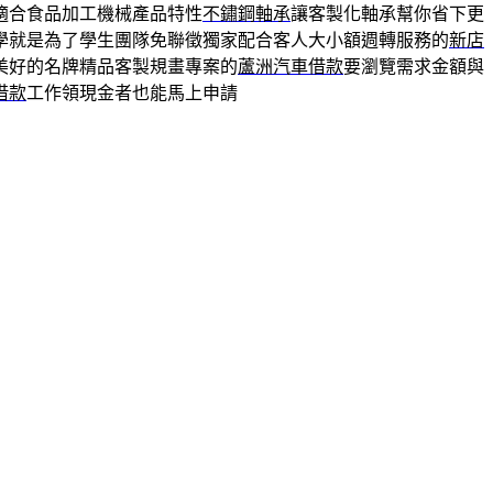
適合食品加工機械產品特性
不鏽鋼軸承
讓客製化軸承幫你省下更
學就是為了學生團隊免聯徵獨家配合客人大小額週轉服務的
新店
美好的名牌精品客製規畫專案的
蘆洲汽車借款
要瀏覽需求金額與
借款
工作領現金者也能馬上申請