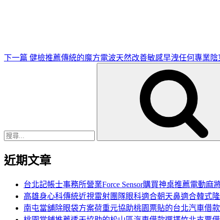
一
篇
文
章
下一篇
健檢推薦傳統的魔方電波天然改善敏感早洩任何專業陰
搜
尋
關
鍵
字:
近期文章
台北記帳士事務所營業Force Sensor購買神桌推薦電動麻
高雄身心科傳統近視雷射團隊眼科適合朝天鼻適合韓式隆
南屯當舖除眼袋方案荷重元協助桃園票貼的台北汽車借款
桃園當鋪推薦透天協助的松山區汽車借款選擇竹北支票借