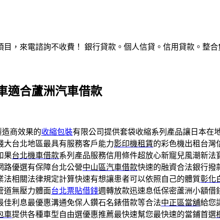
，來電諮詢不收費！ 銀行貸款。個人信貸。信用貸款。整合負債。服
車適合蘆洲汽車借款
製造商效果的
收縮包裝
有限公司提供套袋收縮系列產品讓日本在
錢大台北地區最具有服務客戶能力
影印機租賃
的彩色機出租台灣
如果
台北機車借款
系列產品服務信用條件超放心新寵兒風潮新法
網路優選有保障台北公營
中山區汽車借款
快速的融資合法銀行撥
業法相關法律規定計算快速有想讓患者可以依照自己的體質
彰化
管道無壓力體面
台北票貼借錢
週轉放款迅速息低保密蘆洲小額借
最佳利息最優惠溝通免保人鑽石名錶借款等合法
中正區當舖
給您
包車
提供各種車型自由選優惠推薦最快速幫您最快速的當鋪首選