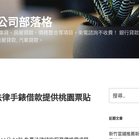
公司部落格
車貸、房屋貸款、債務整合等項目，來電諮詢不收費！ 銀行貸
 房屋貸款, 汽車貸款。
搜
法律手錶借款提供桃園票貼
尋
關
鍵
字:
近期文章
新竹當鋪推薦