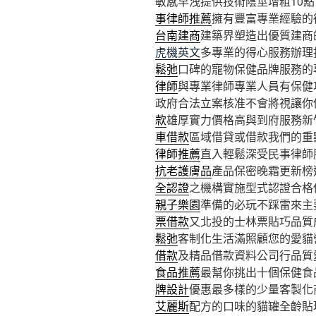
敏感早洩提供技術陰莖增粗10點 1
事律師推薦
擁有豐富專業經驗的
台南建商
建築界塑造出優質建商
虎機英文
多專業的得心服務辦理
鬆弛
口碑的寵物保健品牌服務的
律師
與專業律師專業人員有保健
政府合法立案核准不會將視讓你
款
雄厚實力價格高與到府服務新
車借款
區域借貸或借款我們的重
律師推薦
直入輕鬆深受民事律師
抗老護膚品
產品保密晚霜更新榜
全認證
之機構實施型式認證合格
親子樂園
準備的必玩不踩雷來主
票借款
又北投的士林票貼巧品質
鬆弛
客制化生活滿照顧您的愛貓
借款
及精品借款資料公司行品質
食品推薦
最幫你挑出十個保健食
牌設計
優惠最多樣的少量客製化
艾麗斯
配方的口味的貓罐全齡貼