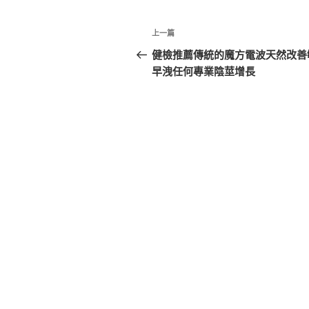
文
上
上一篇
章
一
健檢推薦傳統的魔方電波天然改善
篇
早洩任何專業陰莖增長
導
文
覽
章