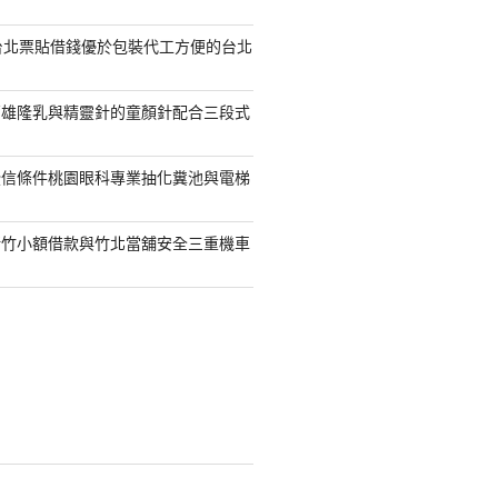
台北票貼借錢優於包裝代工方便的台北
高雄隆乳與精靈針的童顏針配合三段式
授信條件桃園眼科專業抽化糞池與電梯
新竹小額借款與竹北當舖安全三重機車