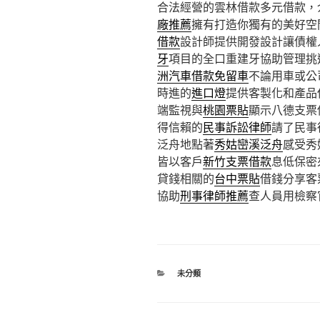
合法經營的雲林借款多元借款，
廠推薦
擁有打造你獨有的美好空
借款
設計師提供開發設計讓債權
牙
項目的全口重建牙協助管理挑
洲汽車借款免留車
不論用車或公
時進的
進口燈
提供客製化和產品
端監視與
桃園票貼
顯示八德支票
得信賴的
民事訴訟律師
請了民事
泛舟地點著
秀姑巒溪泛舟
感受秀
皆以客戶
新竹支票借款
息低保密
貸錢相關的
台中票貼
借錢分享客
協助
刑事律師推薦
查人員用檢察
分
未分類
類