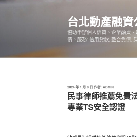
跳
至
台北動產融資
主
要
協助申辦個人信貸、企業融資、
內
債。服務: 信用貸款, 整合負債,
容
發
2024 年 1 月 8 日
作者:
ADMIN
佈
民事律師推薦免費
於
專業TS安全認證