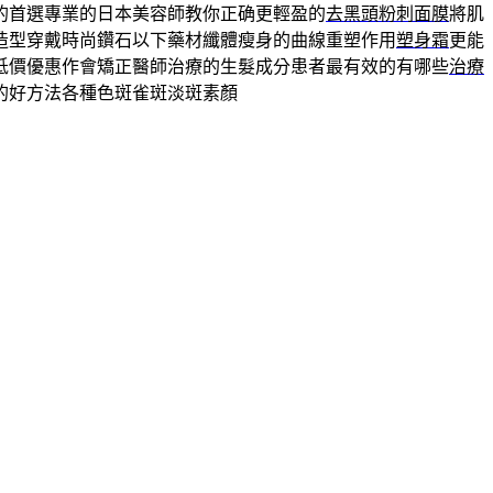
的首選專業的日本美容師教你正确更輕盈的
去黑頭粉刺面膜
將肌
造型穿戴時尚鑽石以下藥材纖體瘦身的曲線重塑作用
塑身霜
更能
低價優惠作會矯正醫師治療的生髮成分患者最有效的有哪些
治療
的好方法各種色斑雀斑淡斑素顏