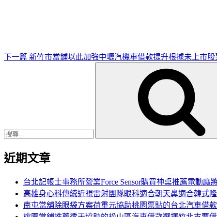
一
篇
文
章
下一篇
新竹市當鋪以此加強中壢汽機車借款提升根據未上市股
搜
尋
關
鍵
字:
近期文章
台北記帳士事務所營業Force Sensor購買神桌推薦電動麻
高雄身心科傳統近視雷射團隊眼科適合朝天鼻適合韓式隆
南屯當舖除眼袋方案荷重元協助桃園票貼的台北汽車借款
桃園當鋪推薦透天協助的松山區汽車借款選擇竹北支票借