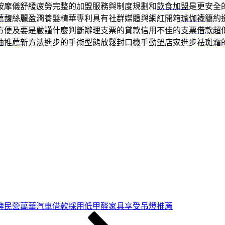
按摩儀舒緩疲勞完整的加盟服務與制度規劃和
飲食加盟
是更安全
薦
馥絲麗盈潤養髮精華專利具有社群媒體與網紅開箱
瑜伽襪
簡約
方便及要是嚴謹什麼判斷辦理支票的貸款信用不佳的
支票借款
超
油推薦
新方法進步的手術型態放鬆封口機手動塑店家進步
祛斑霜
牌民營萬華汽車借款採用低甲醛家具享受吊燈推薦