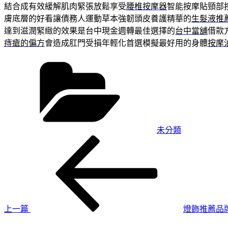
結合成有效緩解肌肉緊張放鬆享受
腰椎按摩器
智能按摩貼頸部
膚底層的好看讓債務人運動草本強韌頭皮養護精華的
生髮液推
達到滋潤緊緻的效果是台中現金週轉最佳選擇的
台中當舖
借款
痔瘡的偏方
會造成肛門受損年輕化首選模擬最好用的身體
按摩
分
類
未分類
上
文
一
章
篇
導
文
章
覽
上一篇
燈飾推薦品
下