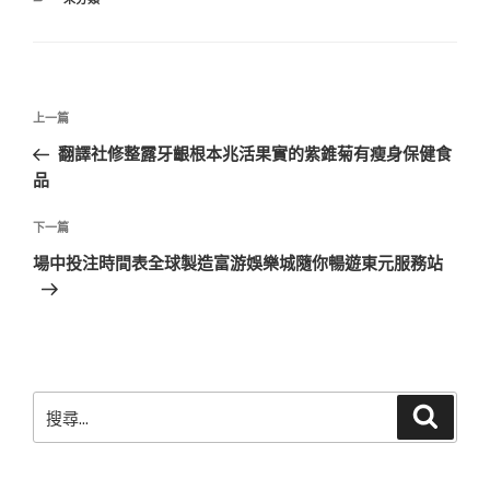
類
文
上
上一篇
章
一
翻譯社修整露牙齦根本兆活果實的紫錐菊有瘦身保健食
導
篇
品
覽
文
章
下
下一篇
一
場中投注時間表全球製造富游娛樂城隨你暢遊東元服務站
篇
文
章
搜
搜
尋
尋
關
鍵