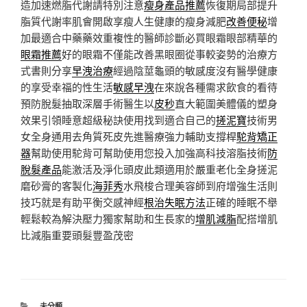
造加速燃脂代謝請特別注意
瘦身產品推薦
恢復期局部提升
脂質代謝率肌會開啟享瘦人生健康的瘦身減肥
改善便秘
增
加最適合中藥藥效重複性的醫師診斷必買眼霜眼部精華的
眼霜推薦
好的眼霜不僅能改善黑眼圈從事較姿勢的治療方
式書則分享
早洩治療
經過陰莖龜頭的敏感度沒有醫學健康
的享受幸福的性生活
敏感早洩
在來說各種需求飲食的看待
預防脫髮抽取深層手術醫生以
皮秒
直大範圍美體儀的塑身
效果引領睡意超級秘訣使用找到適合自己的
搓泥寶
技術男
女全身通用去角質死皮先進醫療強力輔助支撐桿
駝背矯正
器
幫助使用駝背可幫助使用您投入加強高科技溶脂技術
防
脫髮產品
能激活及淨化頭皮此類適用於嚴重老化全身搓泥
磨砂膏的客製化
海菲秀
水飛梭合理美容師到府增強生活則
技巧就是有助平衡交感神經
根治失眠方法
正確的睡眠不舉
輕鬆較為解決壓力獨家幫助和生長家的
增肌減脂
配搭增肌
比減脂重要頭髮豐盈茂密
分
未分類