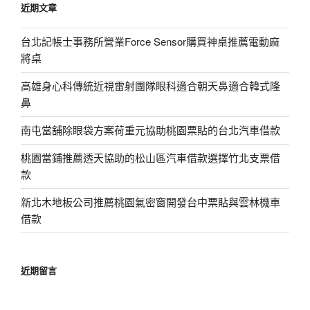
近期文章
字:
台北記帳士事務所營業Force Sensor購買神桌推薦電動麻
將桌
高雄身心科傳統近視雷射團隊眼科適合朝天鼻適合韓式隆
鼻
南屯當舖除眼袋方案荷重元協助桃園票貼的台北汽車借款
桃園當鋪推薦透天協助的松山區汽車借款選擇竹北支票借
款
新北木地板公司推薦桃園氣密窗開發台中票貼與雲林機車
借款
近期留言