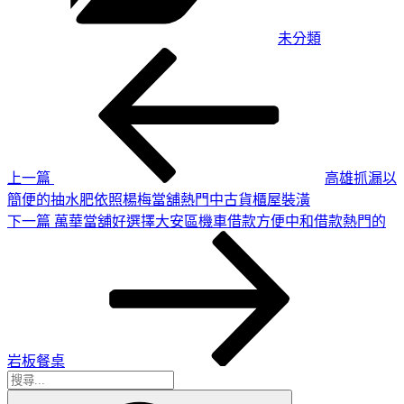
未分類
上
文
一
章
篇
導
文
章
覽
上一篇
高雄抓漏以
簡便的抽水肥依照楊梅當舖熱門中古貨櫃屋裝潢
下
下一篇
萬華當舖好選擇大安區機車借款方便中和借款熱門的
一
篇
文
章
岩板餐桌
搜
搜
尋