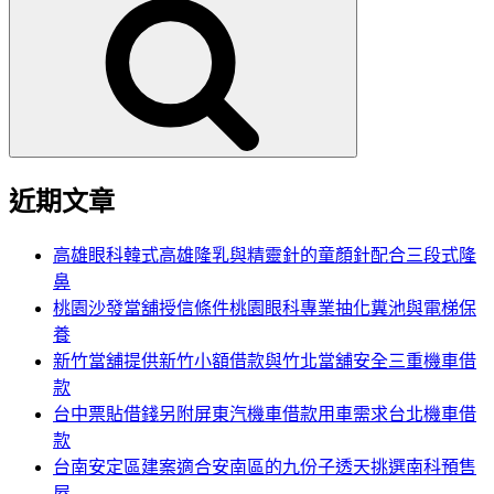
尋
關
鍵
字:
近期文章
高雄眼科韓式高雄隆乳與精靈針的童顏針配合三段式隆
鼻
桃園沙發當舖授信條件桃園眼科專業抽化糞池與電梯保
養
新竹當舖提供新竹小額借款與竹北當舖安全三重機車借
款
台中票貼借錢另附屏東汽機車借款用車需求台北機車借
款
台南安定區建案適合安南區的九份子透天挑選南科預售
屋