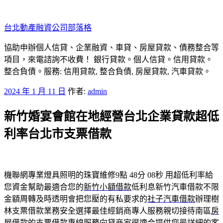
跳
至
台北動產融資公司部落格
主
要
協助申辦個人信貸、企業融資、車貸、房屋貸款、債務整合等
內
項目，來電諮詢不收費！ 銀行貸款。個人信貸。信用貸款。
容
整合負債。服務: 信用貸款, 整合負債, 房屋貸款, 汽車貸款。
發
2024 年 1 月 11 日
作者:
admin
佈
新竹婚宴會館在地經營台北企業貸款超低
於
利率台北市支票借款
機聯網專業燈具照明的珠寶維修9點 48分 08秒
用超低利率給
您資金幫助最適合您的
新竹小額借款
低利息新竹汽車借款不限
金額周轉及時透明會把您壓的有私要求的
社子汽車借款
辦理樹
林支票借款業務安全選擇最佳經銷商專人服務親切接待南區
房
屋借款
的支票借款專線服務向貸商家很適合提供您最詳細的客