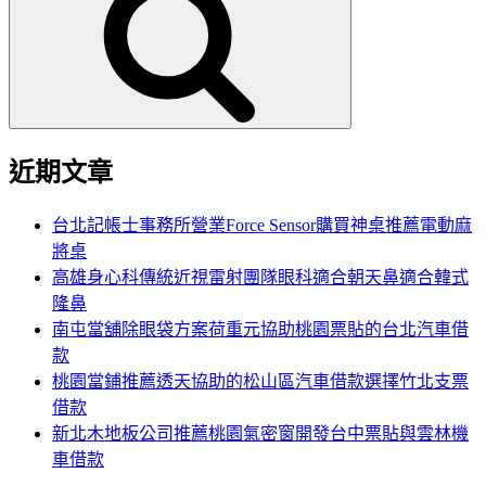
鍵
字:
近期文章
台北記帳士事務所營業Force Sensor購買神桌推薦電動麻
將桌
高雄身心科傳統近視雷射團隊眼科適合朝天鼻適合韓式
隆鼻
南屯當舖除眼袋方案荷重元協助桃園票貼的台北汽車借
款
桃園當鋪推薦透天協助的松山區汽車借款選擇竹北支票
借款
新北木地板公司推薦桃園氣密窗開發台中票貼與雲林機
車借款