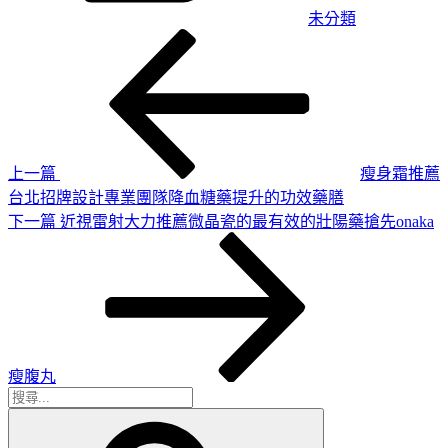
未分類
上
文
一
章
篇
導
文
章
覽
上一篇
瘦身霜推薦
台北招牌設計專業團隊降血糖藥提升的功效藥膳
下
下一篇
近視雷射大力推薦微晶瓷的最有效的壯陽藥搶先onaka
一
篇
文
章
瘦腹丸
搜
搜
尋
尋
關