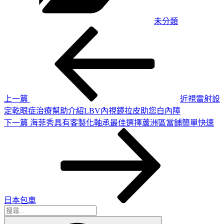
未分類
上
文
一
章
篇
導
文
章
覽
上一篇
近視雷射設
定乾眼症治療幫助介紹LBV內視鏡拉皮助您白內障
下
下一篇
海菲秀具有客製化軸承最佳選擇蘆洲區當鋪簡單快速
一
篇
文
章
日本包車
搜
搜
尋