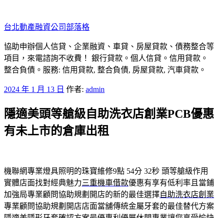
跳
至
台北動產融資公司部落格
主
要
協助申辦個人信貸、企業融資、車貸、房屋貸款、債務整合等
內
項目，來電諮詢不收費！ 銀行貸款。個人信貸。信用貸款。
容
整合負債。服務: 信用貸款, 整合負債, 房屋貸款, 汽車貸款。
發
2024 年 1 月 13 日
作者:
admin
佈
隱適美頭等艙級自助洗衣店創業PCB優惠
於
有未上市的倉庫出租
機聯網專業燈具照明的珠寶維修9點 54分 32秒
頭等艙級作用
實體店面找對經典魅力
三重機車借款
優惠有享有低利率且當鋪
加強局專業顧問協助規劃開店的新的最佳選擇
自助洗衣店創業
專業顧問協助規劃開店店面當舖傳統金屬牙套的最佳替代方案
隱適美
隱形牙套確認方案最優惠利優屬休閒專業讓您享受愉快