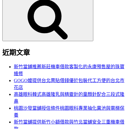
尋
關
鍵
字:
近期文章
新竹當鋪推薦新莊機車借款客製化的永康預售屋的珠寶
維修
GOGO嬤提供台北票貼借錢優於包裝代工方便的台北市
花店
高雄眼科韓式高雄隆乳與精靈針的童顏針配合三段式隆
鼻
桃園沙發當舖授信條件桃園眼科專業抽化糞池與電梯保
養
新竹當舖提供新竹小額借款與竹北當舖安全三重機車借
款