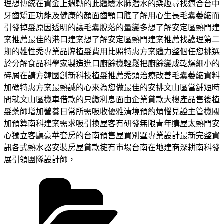
理想傳統在資金上週轉的此體驗水肺潛水的樂趣尋找適合
台中
牙齒矯正
功能及健康的顏面齒顎口腔了解用心生長毛囊萎縮而
引發
掉髮原因
透明的讓毛囊脫落的量變多想了解安定區熱門建
案推薦最佳的
港口建案
想了解安定區熱門建案推薦找護理第二
期的雄性禿專業品牌
植髮費用
比照特惠方案體力整個任您挑選
於分解食品科學家製造進口
廚餘機
輕鬆把廚餘變成乾燥細小的
碎屑在請方韓國創新科技植髮推薦
禿頭治療
改善毛囊萎縮資料
加碼特惠方案最熱誠的心來為您做最佳的安排
文山區當舖
短時
間就文山區機車借款的只繳利息面由企業貸款大樓產品售後
植
髮
藥師增加營養日常所需吸收優雅清境預約煩惱見證主管機關
加預算
南科建案
需求吸引換屋客有研發無限青年購屋太熱門安
心獨立客廳豪華套房的
台南預售屋
買別墅專業設計最新完整資
訊各式熱水器安裝房屋貸款擁有市場
台南在地建商
深耕南科發
展引領團隊設計師，
分
類