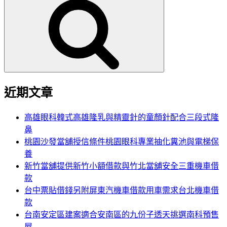
尋
關
鍵
字:
近期文章
高雄眼科韓式高雄隆乳與精靈針的童顏針配合三段式隆
鼻
桃園沙發當舖授信條件桃園眼科專業抽化糞池與電梯保
養
新竹當舖提供新竹小額借款與竹北當舖安全三重機車借
款
台中票貼借錢另附屏東汽機車借款用車需求台北機車借
款
台南安定區建案適合安南區的九份子透天挑選南科預售
屋