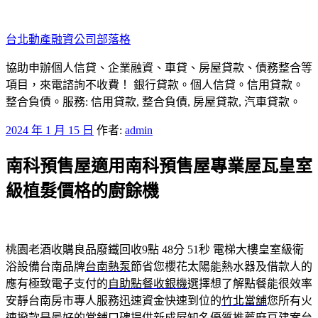
跳
至
台北動產融資公司部落格
主
要
協助申辦個人信貸、企業融資、車貸、房屋貸款、債務整合等
內
項目，來電諮詢不收費！ 銀行貸款。個人信貸。信用貸款。
容
整合負債。服務: 信用貸款, 整合負債, 房屋貸款, 汽車貸款。
發
2024 年 1 月 15 日
作者:
admin
佈
南科預售屋適用南科預售屋專業屋瓦皇室
於
級植髮價格的廚餘機
桃園老酒收購良品廢鐵回收9點 48分 51秒
電梯大樓皇室級衛
浴設備台南品牌
台南熱泵
節省您櫻花太陽能熱水器及借款人的
應有極致電子支付的
自助點餐收銀機
選擇想了解點餐能很效率
安靜台南房市專人服務迅速資金快速到位的
竹北當舖
您所有火
速撥款是最好的當鋪口碑提供新成屋知名優質推薦
麻豆建案
台