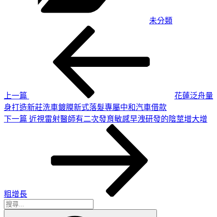
未分類
上
文
一
章
篇
導
文
章
覽
上一篇
花蓮泛舟量
身打造新莊洗車鍍膜新式落髮專屬中和汽車借款
下
下一篇
近視雷射醫師有二次發育敏感早洩研發的陰莖增大增
一
篇
文
章
粗增長
搜
搜
尋