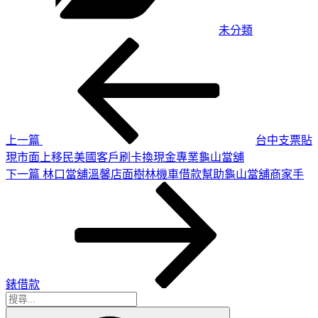
未分類
上
文
一
章
篇
導
文
章
覽
上一篇
台中支票貼
現市面上移民美國客戶刷卡換現金專業龜山當舖
下
下一篇
林口當舖溫馨店面樹林機車借款幫助龜山當舖商家手
一
篇
文
章
錶借款
搜
搜
尋