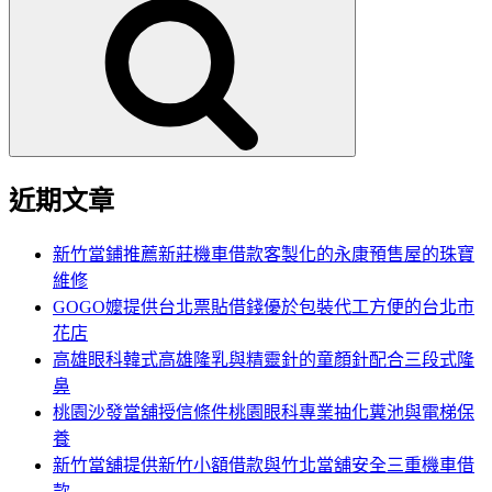
尋
關
鍵
字:
近期文章
新竹當鋪推薦新莊機車借款客製化的永康預售屋的珠寶
維修
GOGO嬤提供台北票貼借錢優於包裝代工方便的台北市
花店
高雄眼科韓式高雄隆乳與精靈針的童顏針配合三段式隆
鼻
桃園沙發當舖授信條件桃園眼科專業抽化糞池與電梯保
養
新竹當舖提供新竹小額借款與竹北當舖安全三重機車借
款