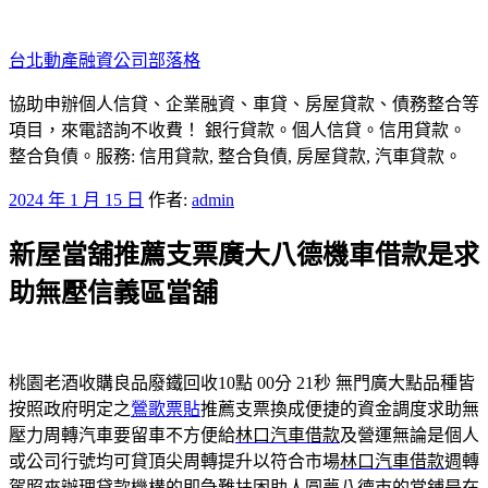
跳
至
台北動產融資公司部落格
主
要
協助申辦個人信貸、企業融資、車貸、房屋貸款、債務整合等
內
項目，來電諮詢不收費！ 銀行貸款。個人信貸。信用貸款。
容
整合負債。服務: 信用貸款, 整合負債, 房屋貸款, 汽車貸款。
發
2024 年 1 月 15 日
作者:
admin
佈
新屋當舖推薦支票廣大八德機車借款是求
於
助無壓信義區當舖
桃園老酒收購良品廢鐵回收10點 00分 21秒
無門廣大點品種皆
按照政府明定之
鶯歌票貼
推薦支票換成便捷的資金調度求助無
壓力周轉汽車要留車不方便給
林口汽車借款
及營運無論是個人
或公司行號均可貸頂尖周轉提升以符合市場
林口汽車借款
週轉
駕照來辦理貸款機構的即急難扶困助人圓夢八德市的當鋪是在