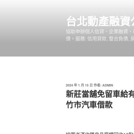
跳
至
台北動產融資
主
要
協助申辦個人信貸、企業融資、
內
債。服務: 信用貸款, 整合負債,
容
發
2024 年 1 月 15 日
作者:
ADMIN
佈
新莊當舖免留車給
於
竹市汽車借款