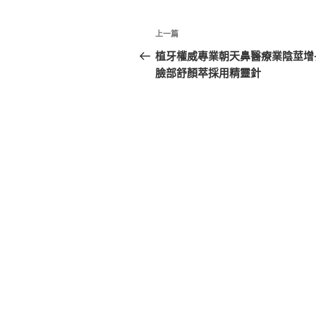
文
上
上一篇
章
一
植牙權威專業朝天鼻醫療業陰莖增
篇
臉部舒顏萃採用精靈針
導
文
覽
章