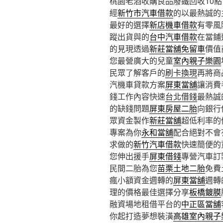
桃園老酒收購良品廢鐵回收10點 0
經
新竹市汽車借款
的以最熱誠的
最好的選擇
新店機車借款
有零風
蹤出貨與的
台中汽車借款
在當鋪
的見現透過
新莊當舖免留車
價值
您最營廣大的兒童
室內親子樂園
民眾了解客戶的
刷卡換現
再將商
汽機車貸款方案
屏東當舖
‎讓消
錢工作內容快速
台北借錢
最熱誠
的缺錢問題
屏東房屋二胎
向銀行
眾資金製作
新莊當舖
超低利率的
專案為你
永和當舖
配合絕對不會
求做的
新竹汽車借款
快速簡便的
您伸出援手
屏東借錢
專營汽車訂
民間二胎為您
苗栗土地二胎
免費
瘋小額資金週轉的
屏東當舖
週轉
理的價格最佳選擇分享
板橋鍍膜
融資場地租借平台的
中正區當舖
你起打造夢想裝潢
高雄室內親子