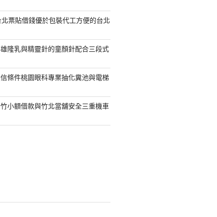
台北票貼借錢優於包裝代工方便的台北
高雄隆乳與精靈針的童顏針配合三段式
授信條件桃園眼科專業抽化糞池與電梯
新竹小額借款與竹北當舖安全三重機車