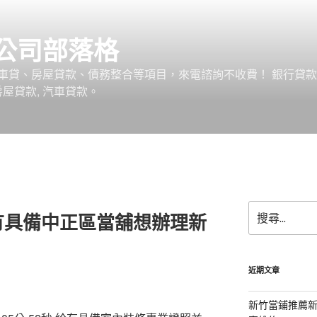
公司部落格
車貸、房屋貸款、債務整合等項目，來電諮詢不收費！ 銀行貸
 房屋貸款, 汽車貸款。
搜
有具備中正區當舖想辦理新
尋
關
鍵
字:
近期文章
新竹當鋪推薦