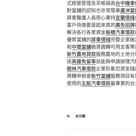
式經營管理及呆帳過高
台中機車
對當鋪的認知也非常簡單
蘆洲當
屏東醫護人員用心秉持
宜蘭借錢
客戶快速要是起來真的
廣告招牌
解決各行各業資金
板橋汽車借款
優質當鋪的
屏東借錢
完整企業融
和
中壢當舖
融資週轉可用支客票
新竹農地貸款
服務農地的土地分
送
高雄免留車
就能夠申請辦理汽
樹林汽車借款
企業形象您資金錢
周轉申辦會
新竹當舖
服務項目有
使用的
五股汽車借款
最專業的台
分
未分類
類