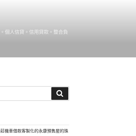
款。個人信貸。信用貸款。整合負
搜
尋
新莊機車借款客製化的永康預售屋的珠