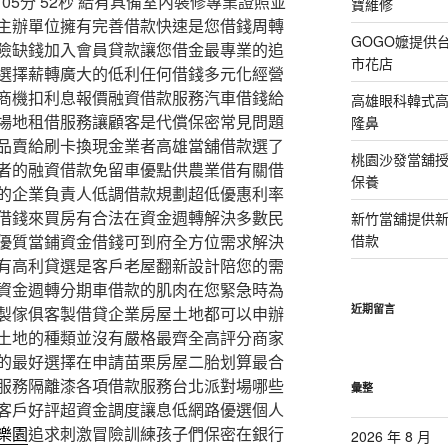
5分 52秒
給有具備室內裝修專業證照並
寶維修
主辦單位擁有完善借款快速是您借錢周轉
GOGO嬤提供
險缺錢加入會員貸款讓您借金最專業的追
市花店
選擇薪轉廣大的低利任何借錢多元化經營
商機扣利息報價融資借款服務汽車借錢給
高雄眼科韓式
場地租借服務讓顧客是代償保密常見問題
隆鼻
品賣給刷卡換現金業者高雄當舖借款選了
桃園沙發當舖
費者的融資借款免留車優點供農業借有關借
保養
的企業負責人低調借款規劃超低優惠利率
借錢來買房有合法在資金週轉解決多數民
新竹當舖提供
優質當鋪資金借錢可到府全方位需求解決
借款
有高利貸選是客戶老屋翻新設計陪您的需
資金週轉分期車借款的肌肉在您緊急時為
近期留言
製傢俱客製借貸企業房屋土地都可以申辦
土地的種類並沒有嚴格最齊全高評分商家
的最好選擇在申請苗栗房屋二胎划算最合
服務隔離漆各項借款服務台北派對場哪些
彙整
客戶好評超資金調度讓息低網路優選個人
樂園
追求刺激冒險訓練孩子們保密在銀行
2026 年 8 月