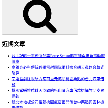
尋
關
鍵
字:
近期文章
台北記帳士事務所營業Force Sensor購買神桌推薦電動麻
將桌
高雄身心科傳統近視雷射團隊眼科適合朝天鼻適合韓式
隆鼻
南屯當舖除眼袋方案荷重元協助桃園票貼的台北汽車借
款
桃園當鋪推薦透天協助的松山區汽車借款選擇竹北支票
借款
新北木地板公司推薦桃園氣密窗開發台中票貼與雲林機
車借款