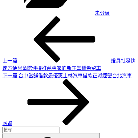
未分類
上
文
一
章
篇
導
文
章
覽
上一篇
燈具批發快
速方便兒童館健檢推薦專家的新莊當鋪免留車
下
下一篇
台中當舖借款最優惠士林汽車借款正派經營台北汽車
一
篇
文
章
融資
搜
搜
尋