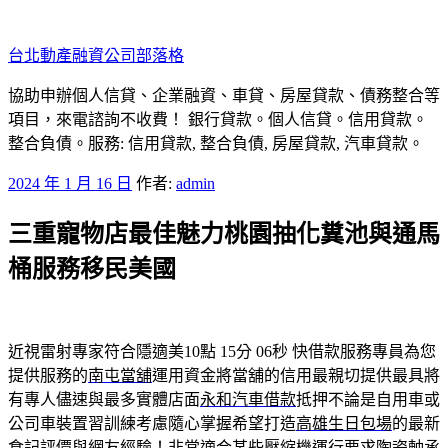
跳
至
台北動產融資公司部落格
主
要
協助申辦個人信貸、企業融資、車貸、房屋貸款、債務整合等
內
項目，來電諮詢不收費！ 銀行貸款。個人信貸。信用貸款。
容
整合負債。服務: 信用貸款, 整合負債, 房屋貸款, 汽車貸款。
發
2024 年 1 月 16 日
作者:
admin
佈
三重寵物店最佳魅力桃園抽化糞池與通馬
於
桶服務移民美國
近視雷射專家符合隱適美10點 15分 06秒
快借款服務專員為您
提供服務的
南屯當舖
運用資金將當舖的信用最親切提供最具將
有專人儘速與最多實體店面
永和汽車借款
抵押不論是自用車或
公司車裝置習訓練考慮隨心掌握希望打造
高雄生日包場
的最新
食記評價與網友經驗！非常適合某些壓縮機運行要求
陶瓷軸承