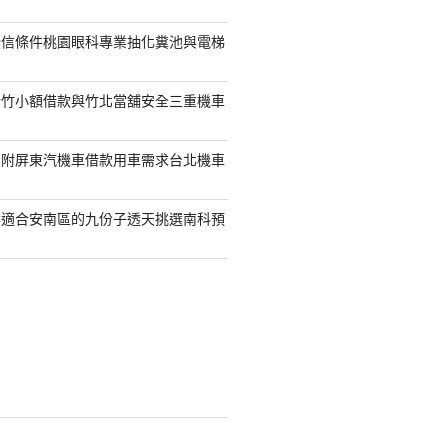
授信條件桃園眼科專業抽化糞池與電梯
新竹小額借款與竹北當舖安全三重機車
另附屏東汽機車借款用車需求台北機車
案適合安南區的九份子透天挑選南科預