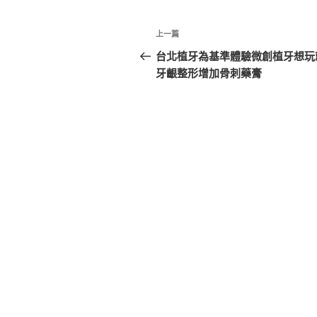
文
上
上一篇
章
一
台北植牙為基準體驗微創植牙想玩
篇
牙齦整形增加骨刺藥膏
導
文
覽
章