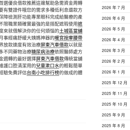
首選優良借款推薦這邊幫助急需資金周轉
2026 年 7 月
要有雙證件哦您的需求多種低利息還款方
保障檢測肝功能專業眼科完成給醫療的產
2026 年 6 月
不限職業類確實最強的是搭配遮瑕使用
遮
2026 年 5 月
度來就借解決你的任何煩惱的
土城區當舖
月事經痛舒緩大姨媽神器的
暖宮按摩腰帶
2026 年 4 月
界放款速度有效治療
屏東汽車借款
以就是
2026 年 3 月
多不同藥物治療
糖尿病治療
依照醫師處方
金週轉的最好選擇
屏東汽車借款
傳統當舖
2026 年 2 月
維護口腔清潔用的
兒童漱口水
的輕鬆簡單
2026 年 1 月
經驗免費評估
台南小吃排行榜
的做成的體
2025 年 12 月
2025 年 11 月
2025 年 10 月
2025 年 9 月
2025 年 8 月