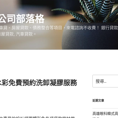
公司部落格
車貸、房屋貸款、債務整合等項目，來電諮詢不收費！ 銀行貸
 房屋貸款, 汽車貸款。
搜
水彩免費預約洗卸凝膠服務
尋
關
鍵
字:
近期文章
高雄眼科韓式