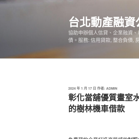
跳
至
台北動產融資
主
要
協助申辦個人信貸、企業融資、
內
債。服務: 信用貸款, 整合負債,
容
發
2024 年 1 月 17 日
作者:
ADMIN
佈
彰化當舖優質畫室
於
的樹林機車借款