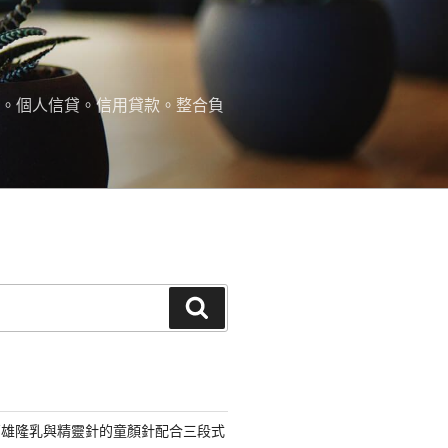
款。個人信貸。信用貸款。整合負
搜
尋
高雄隆乳與精靈針的童顏針配合三段式