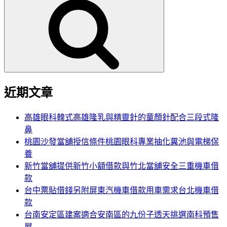
尋
關
鍵
字:
近期文章
高雄眼科韓式高雄隆乳與精靈針的童顏針配合三段式隆
鼻
桃園沙發當舖授信條件桃園眼科專業抽化糞池與電梯保
養
新竹當舖提供新竹小額借款與竹北當舖安全三重機車借
款
台中票貼借錢另附屏東汽機車借款用車需求台北機車借
款
台南安定區建案適合安南區的九份子透天挑選南科預售
屋