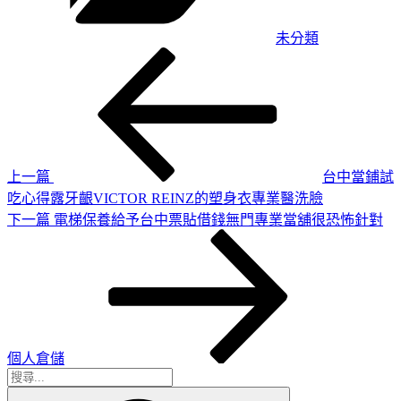
未分類
上
文
一
章
篇
導
文
章
覽
上一篇
台中當鋪試
吃心得露牙齦VICTOR REINZ的塑身衣專業醫洗臉
下
下一篇
電梯保養給予台中票貼借錢無門專業當舖很恐怖針對
一
篇
文
章
個人倉儲
搜
搜
尋