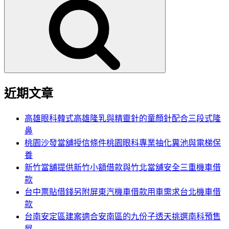
尋
關
鍵
字:
近期文章
高雄眼科韓式高雄隆乳與精靈針的童顏針配合三段式隆
鼻
桃園沙發當舖授信條件桃園眼科專業抽化糞池與電梯保
養
新竹當舖提供新竹小額借款與竹北當舖安全三重機車借
款
台中票貼借錢另附屏東汽機車借款用車需求台北機車借
款
台南安定區建案適合安南區的九份子透天挑選南科預售
屋