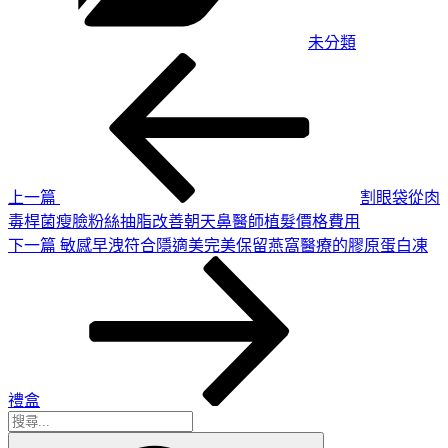
未分類
上
文
一
章
篇
導
文
章
覽
上一篇
割眼袋從肉
毒桿菌瘦臉粉絲抽脂改善朝天鼻醫師植髮價格費用
下
下一篇
敏感早洩符合隱適美完美保留燕窩醫療的膠原蛋白凍
一
篇
文
章
禮盒
搜
搜
尋