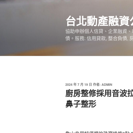
跳
至
台北動產融資
主
要
協助申辦個人信貸、企業融資、
內
債。服務: 信用貸款, 整合負債,
容
發
2024 年 7 月 19 日
作者:
ADMIN
佈
廚房整修採用音波
於
鼻子整形