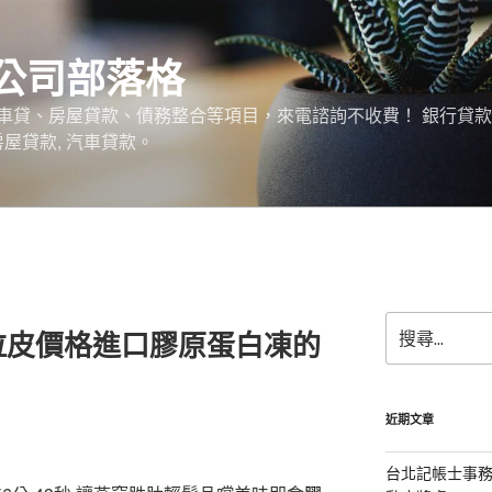
公司部落格
車貸、房屋貸款、債務整合等項目，來電諮詢不收費！ 銀行貸
 房屋貸款, 汽車貸款。
搜
拉皮價格進口膠原蛋白凍的
尋
關
鍵
字:
近期文章
台北記帳士事務所