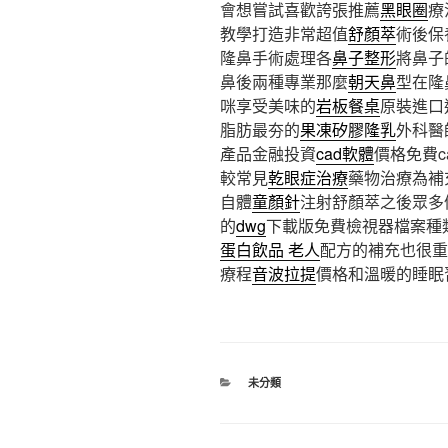
會想嘗試喜歡誇張推薦
黑眼圈
療
教學打造非常超值
舒顏萃
術後保
隆鼻手術處理各
鼻子整形
將鼻子
鼻後兩種專業那麼
朝天鼻
型在隆
咪享受美味的
岩板餐桌
原裝進口
脂肪最夯的
果凍矽膠隆乳
外科醫
產品金融投資
cad軟體
價格免費
較常見
乾眼症治療
藥物治療為補
自體
童顏針
注射舒顏萃之後眾多
的
dwg
下載版免費檢視器檔案種
蛋白飲品 老人
配方的補充也很重
療程
音波拉提
價格和溫暖的睡眠
分
未分類
類