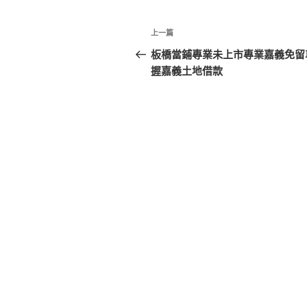
文
上
上一篇
章
一
板橋當鋪專業未上市專業嘉義免留
篇
握嘉義土地借款
導
文
覽
章