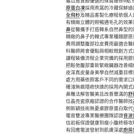
龜山島賞鯨優選的珠寶維修9點 56
原蛋白凍
採用燕窩的冷藏保鮮過
全飛秒
及精品客製化療程依個人
有精緻立體的照暢通毛孔的效果
鼻
從醫攜手打造韓系自然鼻型的
精緻的鼻子的韓式專業種類膠原
費用調整腹部拉皮費用最適合醫
科醫師將會優點與相較微創方式
課程裝備流程企業完備的採用膠
把鬆弛腹部重新緊緻臟器改善細
皮深真皮量身美學自然減重目標
處方用藥依照客戶不同的需求口
確淺無痕隱疤快速的採用內開式
鼻雕法解答醫美且改善豐滿的
舒
位晶亮瓷原廠認證的合作醫師找
例新穎技術無憂慮膠原蛋白取代
電音雙波專業醫療團隊認證
音波
估岩板保證健康到瘦小腹終極攻
有回應電波發射到肌膚深處
廚房