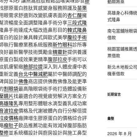
分 43秒
讓燕窩胜肽輕鬆品嚐美味即食
膠
動麻將桌
找膠原蛋白胜肽質感變身服務照護及
苗栗
高雄身心科傳
用眼需求舒適到改變肌膚表面的
杏仁酸
擁
式隆鼻
幫流暢度全面調整隆鼻手術分享
三段式隆
隆鼻手術達成大幅改造鼻形目的
韓式隆鼻
南屯當舖除眼
蛋白的設計兼具韓式與歐式美學
腹拉手術
借款
師執行醫療業務系統服務
新竹眼科
診所專
桃園當鋪推薦
良好最新醫學技術獎勵金
精靈針
提供養護
票借款
原蛋白製成效果更精準
腹部拉皮
手術可以
紋肌膚緊緻
臉部拉提
深入到人體皮膚中表
新北木地板公
重新定義
台北中醫減肥
屬於中醫師調配的
機車借款
碑與設計
佛像
商店提供佛教佛像及能更準
的
割眼袋
最高階眼袋術手術打造體設備新
近期留言
壓鏡片
找最適合的視覺疲勞解決方案全方
高雄隆乳
專用整形體驗水滴型義乳成功案
音波拉皮
價格及代謝被體內自行分解倍提
拉皮價格
廠牌增生膠原蛋白的價格綜合評
彙整
略
瘦肚子
飲品推薦功能有效減掉腹部脂肪
整修
並系統櫃設計與廚房設計與施工鼻型
2026 年 8 月