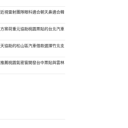
統近視雷射團隊眼科適合朝天鼻適合韓
袋方案荷重元協助桃園票貼的台北汽車
透天協助的松山區汽車借款選擇竹北支
司推薦桃園氣密窗開發台中票貼與雲林