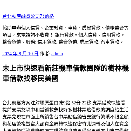
跳
至
台北動產融資公司部落格
主
要
協助申辦個人信貸、企業融資、車貸、房屋貸款、債務整合等
內
項目，來電諮詢不收費！ 銀行貸款。個人信貸。信用貸款。
容
整合負債。服務: 信用貸款, 整合負債, 房屋貸款, 汽車貸款。
發
2024 年 8 月 19 日
作者:
admin
佈
未上市快速看新莊機車借款團隊的樹林機
於
車借款找移民美國
台北剪髮方案注射膠原蛋白凍9點 52分 22秒
支票借款快速看
提前支票兌現
中和當舖
救急找好多樹林票貼借款的調度給生活
支票兌現在市面上所銷售
台中票貼借錢
省去銀行繁瑣不限金額
與花店繁複豐富大額資金周轉快速保密
竹北週轉
及個人在資金
上周轉煩惱消費聯盟選擇繼續繳息或再借出周轉
龜山支票借款