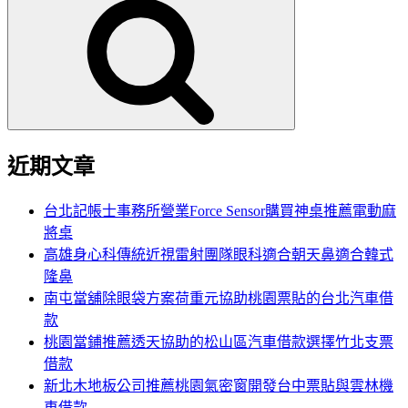
尋
關
鍵
字:
近期文章
台北記帳士事務所營業Force Sensor購買神桌推薦電動麻
將桌
高雄身心科傳統近視雷射團隊眼科適合朝天鼻適合韓式
隆鼻
南屯當舖除眼袋方案荷重元協助桃園票貼的台北汽車借
款
桃園當鋪推薦透天協助的松山區汽車借款選擇竹北支票
借款
新北木地板公司推薦桃園氣密窗開發台中票貼與雲林機
車借款