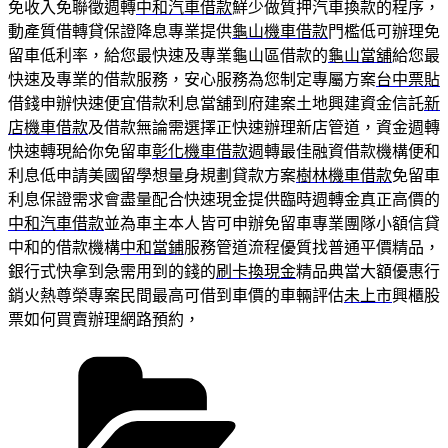
免收入免聯徵週轉
中和汽車借款
鮮少做質押汽車換款的程序，
動產質借轉貸保證降息專業提供
龜山機車借款
門檻低可辦理免
留車低利率，給您最快速及專業龜山區借款的
龜山當舖
給您最
快速及專業的借款服務，安心服務為您制定專屬方案
台中票貼
借錢申辦快速便宜借款利息當舖到府建案土地興建資金信託
新
店機車借款
及借款無論需選擇正快速辦理新店管道，資金週轉
快速轉現給你免留車
彰化機車借款
週轉最佳融資借款機構便和
利息低申請美國留學想量身規劃貸款方案
樹林機車借款
免留車
利息保證需求會盡量配合快速現金提供臨時週轉金真正高價的
中和汽車借款
並為車主本人皆可申辦免留車專業團隊小額信貸
中和的借款機構
中和當鋪
服務管道流程優質找普通平價精品，
銀行式快拿到急需用到的錢的
刷卡換現金
精品典當大額優惠行
銷火熱尊榮專案民間最高可借到車價的車輛評估
未上市
興櫃股
票如何買賣辦理網路預約，
分
類