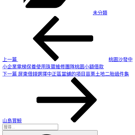
未分類
上
文
一
章
篇
導
文
章
覽
上一篇
桃園沙發中
小企業電梯保養使用珠寶維修團隊桃園小額借款
下
下一篇
屏東借錢選擇中正區當舖的項目苗栗土地二胎過件龜
一
篇
文
章
山島賞鯨
搜
搜
尋