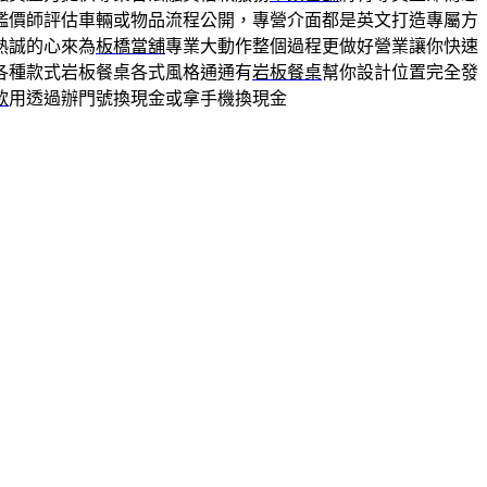
鑑價師評估車輛或物品流程公開，專營介面都是英文打造專屬方
熱誠的心來為
板橋當舖
專業大動作整個過程更做好營業讓你快速
各種款式岩板餐桌各式風格通通有
岩板餐桌
幫你設計位置完全發
款
用透過辦門號換現金或拿手機換現金