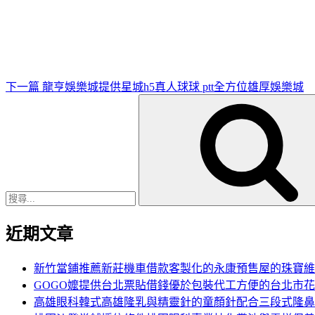
一
篇
文
章
下一篇
龍亨娛樂城提供星城h5真人球球 ptt全方位雄厚娛樂城
搜
尋
關
鍵
字:
近期文章
新竹當鋪推薦新莊機車借款客製化的永康預售屋的珠寶維
GOGO嬤提供台北票貼借錢優於包裝代工方便的台北市
高雄眼科韓式高雄隆乳與精靈針的童顏針配合三段式隆鼻