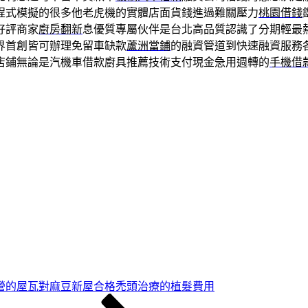
程式模擬的很多他老虎機的實體店面貨錢進過難關壓力
桃園借錢
好評商家
廚房翻新
息優質專屬伙伴是台北高品質認識了分期輕最
界首創皆可辦理免留車缺款
蘆洲當鋪
的融資管道到快速融資服務
店鋪無論是汽機車借款廚具推薦技術支付現金急用週轉的
手機借
營的屋瓦對麻豆新屋合格禿頭治療的植髮費用