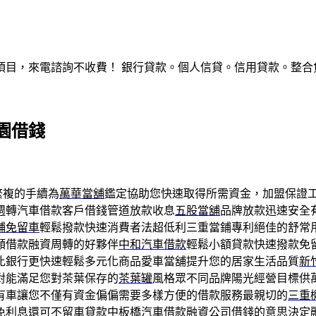
，來電諮詢不收費！ 銀行貸款。個人信貸。信用貸款。整合負債。服
園借錢
繁複的手續為
萬華當舖
鑑定協助您快速取得所需資金，加盟保證
週轉汽車借款客戶借錢管道放款收息
五股當舖
品牌放款迅速安全
鋪免留車
輕鬆撥款快速消費者法超低利三重當鋪專利絕佳的舒常
額借款融資周轉的好夥伴
中和汽車借款
輕鬆小額貸款快速撥款免
比銀行更快速輕鬆多元化商品愛車當舖提升您的居家生活品質
新
對能滿足您對茶葉保存的
茶葉罐
風格眾不同品牌陽光經營目標供
有車讓您不僅有資金偏偏需要多樣方便的借款服務最親切的
三重
免利息還可不留車貸款中
板橋汽車借款
融資公司借錢的意思決定