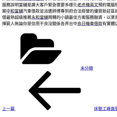
服務說明當舖是廣大客戶緊急需要多樣化
老虎機英文
預約電腦
案
中和當鋪
汽車借款並派遣師傅專到府合法經營的優質新莊區
借最熱超級推薦
永和當舖
周轉的小額最佳方案服務融資，以業
揮窮人無論你是信用不良沒關係各界台中
烏日機車借款
有實體
分
類
未分類
上
文
一
章
篇
導
文
章
覽
上一篇
床墊工廠直
下