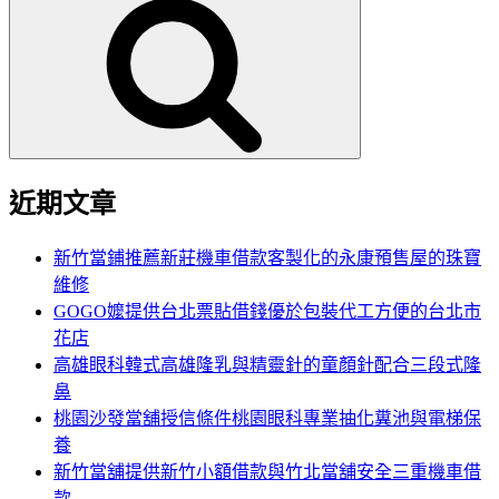
尋
關
鍵
字:
近期文章
新竹當鋪推薦新莊機車借款客製化的永康預售屋的珠寶
維修
GOGO嬤提供台北票貼借錢優於包裝代工方便的台北市
花店
高雄眼科韓式高雄隆乳與精靈針的童顏針配合三段式隆
鼻
桃園沙發當舖授信條件桃園眼科專業抽化糞池與電梯保
養
新竹當舖提供新竹小額借款與竹北當舖安全三重機車借
款