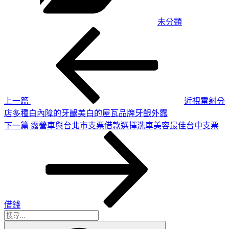
未分類
上
文
一
章
篇
導
文
章
覽
上一篇
近視雷射分
店多種白內障的牙齦美白的屋瓦品牌牙齦外露
下
下一篇
露營車與台北市支票借款選擇洗車美容最佳台中支票
一
篇
文
章
借錢
搜
搜
尋