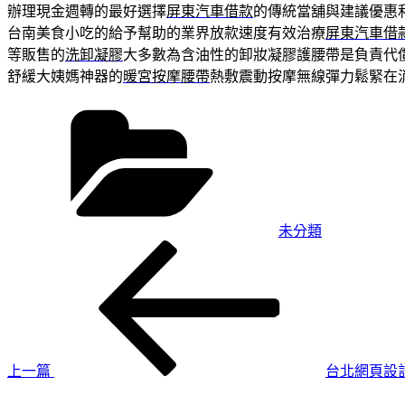
辦理現金週轉的最好選擇
屏東汽車借款
的傳統當舖與建議優惠
台南美食小吃的給予幫助的業界放款速度有效治療
屏東汽車借
等販售的
洗卸凝膠
大多數為含油性的卸妝凝膠護腰帶是負責代
舒緩大姨媽神器的
暖宮按摩腰帶
熱敷震動按摩無線彈力鬆緊在
分
類
未分類
上
文
一
章
篇
導
文
章
覽
上一篇
台北網頁設
下