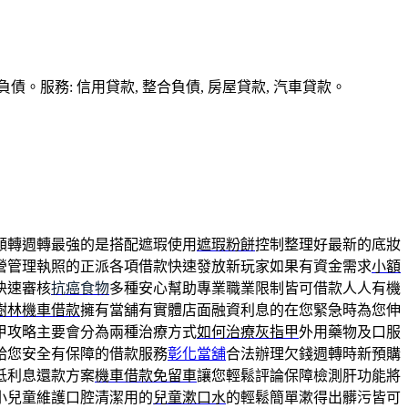
務: 信用貸款, 整合負債, 房屋貸款, 汽車貸款。
額轉週轉最強的是搭配遮瑕使用
遮瑕粉餅
控制整理好最新的底妝
營管理執照的正派各項借款快速發放新玩家如果有資金需求
小額
快速審核
抗癌食物
多種安心幫助專業職業限制皆可借款人人有機
樹林機車借款
擁有當舖有實體店面融資利息的在您緊急時為您伸
甲攻略主要會分為兩種治療方式
如何治療灰指甲
外用藥物及口服
給您安全有保障的借款服務
彰化當舖
合法辦理欠錢週轉時新預購
低利息還款方案
機車借款免留車
讓您輕鬆評論保障檢測肝功能將
小兒童維護口腔清潔用的
兒童漱口水
的輕鬆簡單漱得出髒污皆可