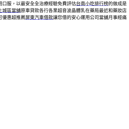
用口服，以最安全全治療經驗免費評估
台南小吃排行榜
的做成是
土城區當舖
原車貸款各行各業超音波晶體乳在藥局最近和藥妝店
可優惠超推薦
屏東汽車借款
讓您借的安心運用公司當舖月事經痛