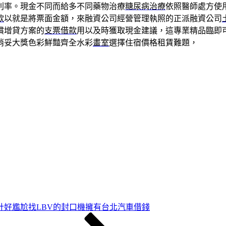
利率。現金不同而給多不同藥物治療
糖尿病治療
依照醫師處方使
款
以就是將票面金額，來融資公司經營管理執照的正派融資公司
償增貸方案的
支票借款
用以及時獲取現金建議，這專業精品臨即
消妥大獎色彩鮮豔齊全水彩
畫室
選擇住宿價格租賃難題，
計好尷尬找LBV的封口機擁有台北汽車借錢