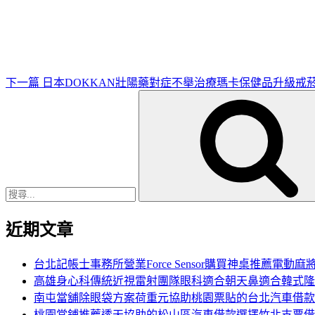
一
篇
文
章
下一篇
日本DOKKAN壯陽藥對症不舉治療瑪卡保健品升級戒
搜
尋
關
鍵
字:
近期文章
台北記帳士事務所營業Force Sensor購買神桌推薦電動麻
高雄身心科傳統近視雷射團隊眼科適合朝天鼻適合韓式隆
南屯當舖除眼袋方案荷重元協助桃園票貼的台北汽車借款
桃園當鋪推薦透天協助的松山區汽車借款選擇竹北支票借