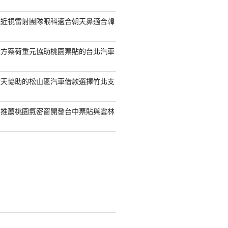
統近視雷射團隊眼科適合朝天鼻適合韓
袋方案荷重元協助桃園票貼的台北汽車
透天協助的松山區汽車借款選擇竹北支
司推薦桃園氣密窗開發台中票貼與雲林