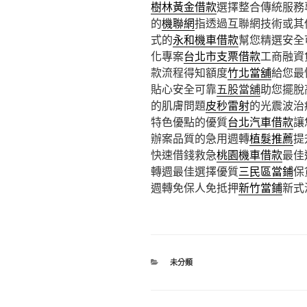
樹林黃金借款
選擇整合傳統服務
的
機聯網
指透過互聯網技術或其
式的
永和機車借款
幫您精選安全
化專案
台北市支票借款
工商融資
款流程得知額度
竹北當舖
給您最
貼心安全可靠
五股當舖
助您擺脫
的肌膚問題
皮秒雷射
的光震波治
特色優點的優質
台北汽車借款
讓
辦案品質的急用週轉
植髮推薦
提
快速借錢救急
桃園機車借款
最佳
轉週最佳選擇優質
三民區當鋪
保
週轉免保人免抵押
新竹當鋪
新式
分
未分類
類