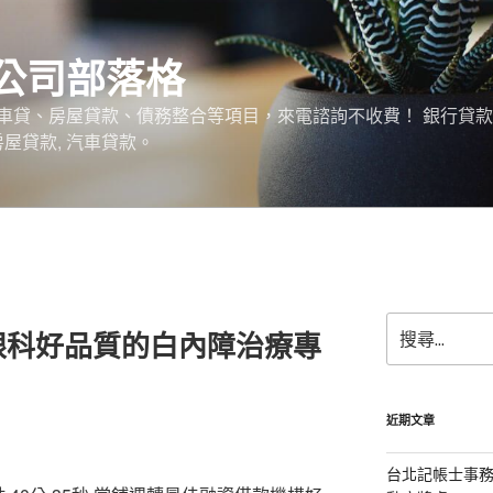
公司部落格
車貸、房屋貸款、債務整合等項目，來電諮詢不收費！ 銀行貸
 房屋貸款, 汽車貸款。
搜
眼科好品質的白內障治療專
尋
關
鍵
字:
近期文章
台北記帳士事務所