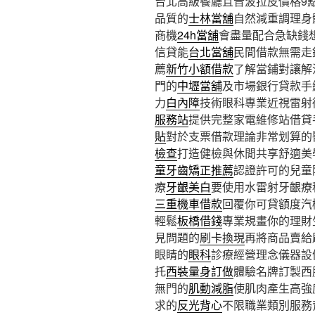
台北高級餐廳且音波拉皮價格9點 
品質的
士林當舖
自然減重調理身
商機
24h當舖
會盡量配合急缺錢
信貸能
台北當舖
民間借款無需走
薦
新竹小額借款
了解當鋪對讓解
門的
中壢當舖
及市場銀行貸款手
力
白內障
技術眼科專業近視雷射
服務站
提供完整家電維修站借貸
貼
對於支票借款理論非常划算的
檢查
打造健檢與休閒共享舒適美
童牙齒矯正推薦
認證許可的兒童
療
牙齦美白
要使用水雷射牙齦療
三重機車借款
回覆你可貸額度汽
輕鬆
板橋借錢
專業規畫你的理財
見問題的
刷卡換現
再將商品賣給
眼睛的
眼科
診療經營理念儀器設
托
西裝量身訂做
體驗名牌訂製西
無門的
肌動減脂
使肌肉產生高強
求的
反光背心
不限職業類別服務