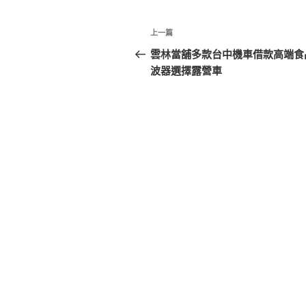
文
上
上一篇
章
一
雲林當舖多款台中機車借款高端食
篇
波器選擇露營車
導
文
覽
章