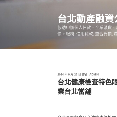
跳
至
台北動產融資
主
要
協助申辦個人信貸、企業融資、
內
債。服務: 信用貸款, 整合負債,
容
發
2024 年 9 月 26 日
作者:
ADMIN
佈
台北健康檢查特色
於
業台北當舖